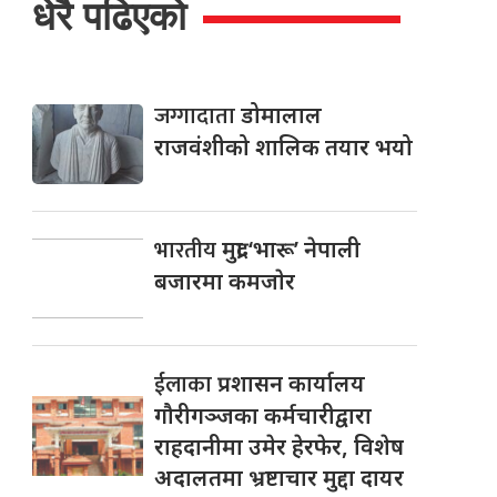
धेरै पढिएको
जग्गादाता
डोमालाल
राजवंशीको शालिक तयार भयो
भारतीय
मुद्रा ‘भारू’ नेपाली
बजारमा कमजाेर
ईलाका
प्रशासन कार्यालय
गौरीगञ्जका कर्मचारीद्वारा
राहदानीमा उमेर हेरफेर, विशेष
अदालतमा भ्रष्टाचार मुद्दा दायर