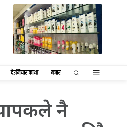
देउनियार काथा
बजार
्यापकले नै