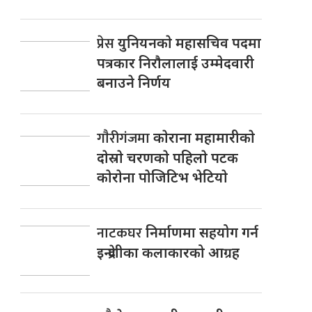
प्रेस
युनियनकाे महासचिव पदमा
पत्रकार निराैलालाई उम्मेदवारी
बनाउने निर्णय
गाैरीगंजमा
काेराना महामारीकाे
दाेस्राे चरणकाे पहिलाे पटक
काेराेना पाेजिटिभ भेटियाे
नाटकघर
निर्माणमा सहयोग गर्न
इन्द्रेणीका कलाकारको आग्रह