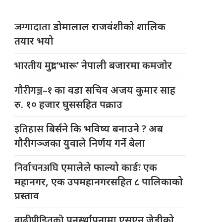
जग्गादाता
डोमालाल राजवंशीको शालिक
तयार भयो
भारतीय
मुद्रा ‘भारू’ नेपाली बजारमा कमजाेर
गौरीगञ्ज–१
का वडा सचिव अजय कुमार साह
रु. १० हजार घुससहित पक्राउ
इतिहास
बिर्सने कि भविष्य बनाउने ? अब
गौरीगञ्जका युवाले निर्णय गर्ने बेला
निर्वाचनअघि
एमालेले फाल्यो कार्डः एक
महानगर, एक उपमहानगरसहित ८ पालिकाको
प्रस्ताव
बाढीपीडितको
पुनर्स्थापनामा एसएन जेडीको