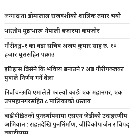
जग्गादाता
डोमालाल राजवंशीको शालिक तयार भयो
भारतीय
मुद्रा ‘भारू’ नेपाली बजारमा कमजाेर
गौरीगञ्ज–१
का वडा सचिव अजय कुमार साह रु. १०
हजार घुससहित पक्राउ
इतिहास
बिर्सने कि भविष्य बनाउने ? अब गौरीगञ्जका
युवाले निर्णय गर्ने बेला
निर्वाचनअघि
एमालेले फाल्यो कार्डः एक महानगर, एक
उपमहानगरसहित ८ पालिकाको प्रस्ताव
बाढीपीडितको
पुनर्स्थापनामा एसएन जेडीको उदाहरणीय
अभियान : राहतदेखि पुनर्निर्माण, जीविकोपार्जन र विपद्
तयारीसम्म