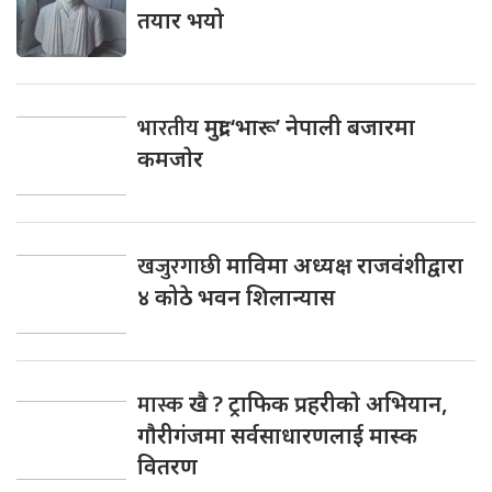
तयार भयो
भारतीय
मुद्रा ‘भारू’ नेपाली बजारमा
कमजाेर
खजुरगाछी
माविमा अध्यक्ष राजवंशीद्वारा
४ कोठे भवन शिलान्यास
मास्क
खै ? ट्राफिक प्रहरीकाे अभियान,
गाैरीगंजमा सर्वसाधारणलाई मास्क
वितरण