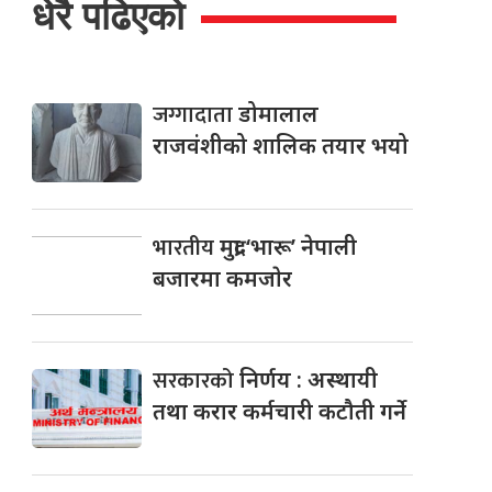
धेरै पढिएको
जग्गादाता
डोमालाल
राजवंशीको शालिक तयार भयो
भारतीय
मुद्रा ‘भारू’ नेपाली
बजारमा कमजाेर
सरकारको
निर्णय : अस्थायी
तथा करार कर्मचारी कटौती गर्ने