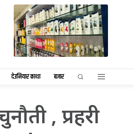
देउनियार काथा
बजार
ुनौती , प्रहरी