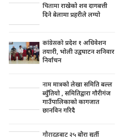
चितामा
राखेको शव दागबत्ती
दिने बेलामा प्रहरीले लग्यो
कांग्रेसकाे
प्रदेश १ अधिवेशन
तयारी, भाेली उद्वघाटन शनिवार
निर्वाचन
नाम
मात्रकाे लेखा समिति बल्ल
ब्युँतियाे , समितिद्वारा गाैरीगंज
गाउँपालिकाकाे कागजात
छानविन गरिदै
गाैरादहबाट
२५ बाेेरा सुर्ती