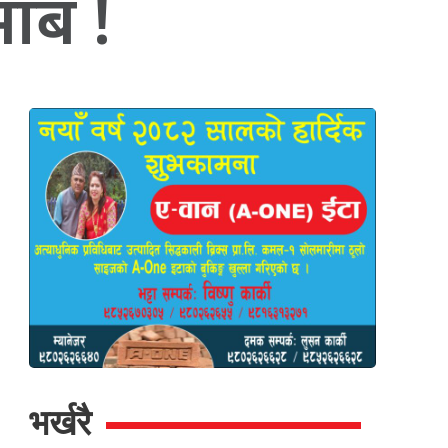
भाब !
भर्खरै