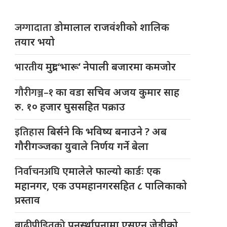
जग्गादाता
डोमालाल राजवंशीको शालिक
तयार भयो
भारतीय
मुद्रा ‘भारू’ नेपाली बजारमा कमजाेर
गौरीगञ्ज–१
का वडा सचिव अजय कुमार साह
रु. १० हजार घुससहित पक्राउ
इतिहास
बिर्सने कि भविष्य बनाउने ? अब
गौरीगञ्जका युवाले निर्णय गर्ने बेला
निर्वाचनअघि
एमालेले फाल्यो कार्डः एक
महानगर, एक उपमहानगरसहित ८ पालिकाको
प्रस्ताव
बाढीपीडितको
पुनर्स्थापनामा एसएन जेडीको