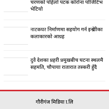
चरणकाे पहिलाे पटक काेराेना पाेजिटिभ
भेटियाे
नाटकघर
निर्माणमा सहयोग गर्न इन्द्रेणीका
कलाकारको आग्रह
दुवै
देशका प्रहरी प्रमुखबीच घटना स्थलमै
सहमति, चाैपाया रातारात तस्करी हुँदै
गौरीगंज मिडिया प्रा.लि