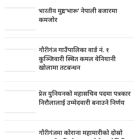
भारतीय
मुद्रा ‘भारू’ नेपाली बजारमा
कमजाेर
गौरीगंज
गाउँपालिका वार्ड नं. १
कुञ्जिवारी स्थित कमल वेनियानी
खोलामा तटबन्धन
प्रेस
युनियनकाे महासचिव पदमा पत्रकार
निराैलालाई उम्मेदवारी बनाउने निर्णय
गाैरीगंजमा
काेराना महामारीकाे दाेस्राे