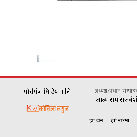
अध्यक्ष/प्रधान-सम्पा
गौरीगंज मिडिया प्रा.लि
आत्माराम राजवंश
हाम्रो टीम
हाम्रो बारेमा