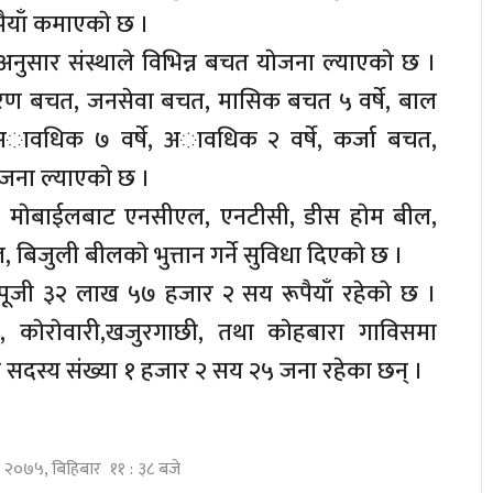
याँ कमाएकाे छ ।
पा अनुसार संस्थाले विभिन्न बचत याेजना ल्याएकाे छ ।
ारण बचत, जनसेवा बचत, मासिक बचत ५ वर्षे, बाल
ावधिक ७ वर्षे, अावधिक २ वर्षे, कर्जा बचत,
जना ल्याएकाे छ ।
बसी माेबाईलबाट एनसीएल, एनटीसी, डीस हाेम बील,
 बिजुली बीलकाे भुत्तान गर्ने सुविधा दिएकाे छ ।
यर पूजी ३२ लाख ५७ हजार २ सय रूपैयाँ रहेकाे छ ।
ी, काेराेवारी,खजुरगाछी, तथा काेहबारा गाविसमा
ा कुल सदस्य संख्या १ हजार २ सय २५ जना रहेका छन् ।
ौ २०७५, बिहिबार ११ : ३८ बजे