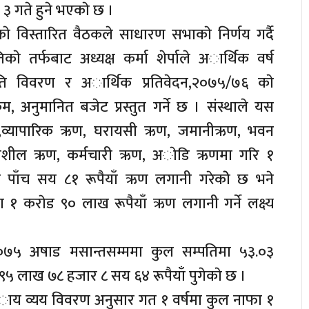
 गते हुने भएकाे छ ।
काे विस्तारित वैठकले साधारण सभाकाे निर्णय गर्दै
े तर्फबाट अध्यक्ष कर्मा शेर्पाले अार्थिक वर्ष
ति विवरण र अार्थिक प्रतिवेदन,२०७५/७६ काे
्रम, अनुमानित बजेट प्रस्तुत गर्ने छ । संस्थाले यस
ण,व्यापारिक ऋण, घरायसी ऋण, जमानीऋण, भवन
धमशील ऋण, कर्मचारी ऋण, अाेडि ऋणमा गरि १
ाँच सय ८१ रूपैयाँ ऋण लगानी गरेकाेे छ भने
१ कराेड ९० लाख रूपैयाँ ऋण लगानी गर्ने लक्ष्य
 २०७५ अषाड मसान्तसम्ममा कुल सम्पतिमा ५३.०३
ड ९५ लाख ७८ हजार ८ सय ६४ रूपैयाँ पुगेकाे छ ।
अाय व्यय विवरण अनुसार गत १ वर्षमा कुल नाफा १