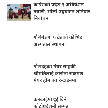
कांग्रेसकाे
प्रदेश १ अधिवेशन
तयारी, भाेली उद्वघाटन शनिवार
निर्वाचन
गौरीगंजमा
५ बेडको कोभिड
अस्पताल स्थापना
गाैरादहका
मेयर साहकी
श्रीमतिलाई काेराेना संक्रमण,
मेयर हाेम क्वारेन्टाइनमा
कनकाईमा
दुई दिने
फोटोप्रर्दशनी सम्पन्न