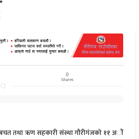
े
0
Shares
ा बचत तथा ऋण सहकारी संस्था गाैरीगंजकाे ११ अाैं