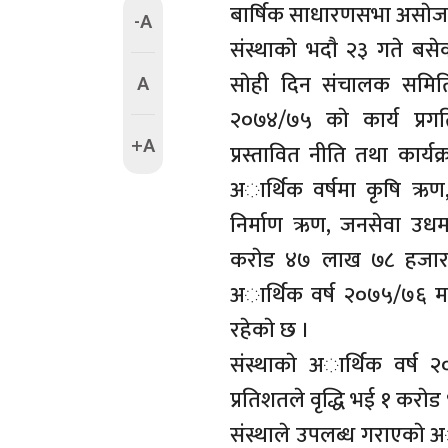
बार्षिक साधारणसभा असाेज ३
-A
संस्थाकाे भदाै २३ गते बसे
A
साेही दिन संचालक समितिका
२०७४/७५ काे कार्य प्रग
+A
प्रस्तावित नीति तथा कार्यक
अार्थिक वर्षमा कृषि ऋ
निर्माण ऋण, जनसेवा उ
कराेड ४७ लाख ७८ हजार प
अार्थिक वर्ष २०७५/७६ मा 
रहेकाे छ ।
संस्थाकाे अार्थिक वर्ष
प्रतिशतले वृद्धि भई १ कराे
संस्थाले उपलब्ध गराएकाे 