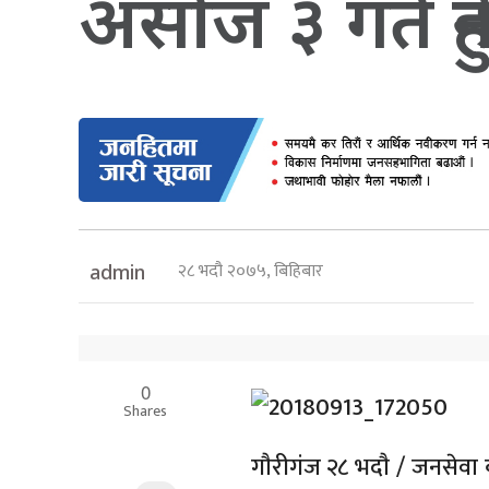
असाेज ३ गते हुन
२८ भदौ २०७५, बिहिबार
admin
0
Shares
गाैरीगंज २८ भदाै / जनसेव