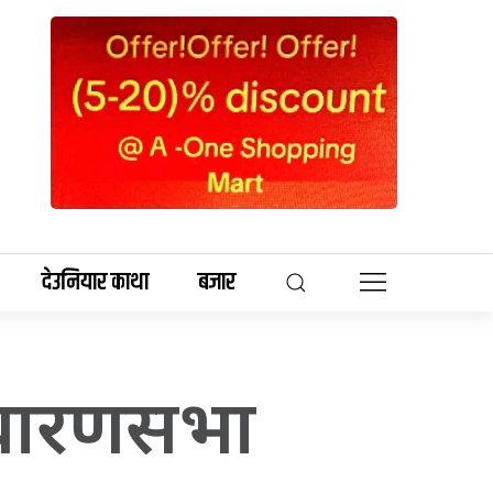
देउनियार काथा
बजार
ाधारणसभा