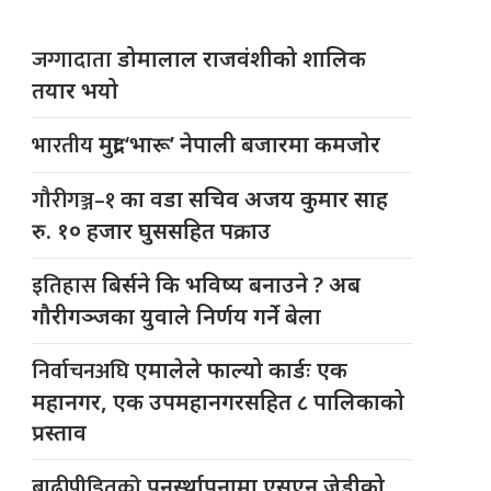
जग्गादाता
डोमालाल राजवंशीको शालिक
तयार भयो
भारतीय
मुद्रा ‘भारू’ नेपाली बजारमा कमजाेर
गौरीगञ्ज–१
का वडा सचिव अजय कुमार साह
रु. १० हजार घुससहित पक्राउ
इतिहास
बिर्सने कि भविष्य बनाउने ? अब
गौरीगञ्जका युवाले निर्णय गर्ने बेला
निर्वाचनअघि
एमालेले फाल्यो कार्डः एक
महानगर, एक उपमहानगरसहित ८ पालिकाको
प्रस्ताव
बाढीपीडितको
पुनर्स्थापनामा एसएन जेडीको