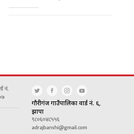
ा नं.
७७
गाैरीगंज गाउँपालिका वार्ड नं. ६,
झापा
९८०६०४८५५६
adrajbanshi@gmail.com