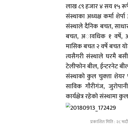
लाख ८९ हजार ४ सय १५ रूपै
संस्थाका अध्यक्ष कर्मा शेर्
संस्थाले दैनिक बचत, साध
बचत, अावधिक १ वर्षे, अ
मासिक बचत २ वर्षे बचत याे
त्यसैगरी संस्थाले घरम‌ै 
टेलीफाेन बील, ईन्टरनेट बील,
संस्थाकाे कुल चुक्त्ता शे
साविक गाैरीगंज, जुराेपान
कार्यक्षेत्र रहेकाे संस्थाम
प्रकाशित मिति : २८ भद