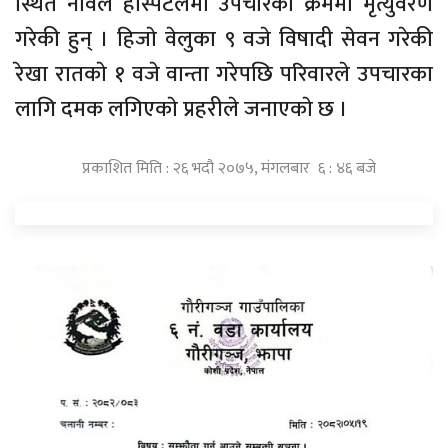
स्थित नाेवेल हस्पिटलमा उपचारकाे क्रममा मृत्युवरण
गरेकी हुन् । हिजाे वेलुका ९ वजे विषादी सेवन गरेकी
रेखा रातकाे १ वजे वान्ता गरेपछि परिवारले उपचारका
लागि दमक लगिएकाे प्रहरीले जनाएकाे छ ।
प्रकाशित मिति : २६ भदौ २०७५, मंगलबार ६ : ४६ बजे