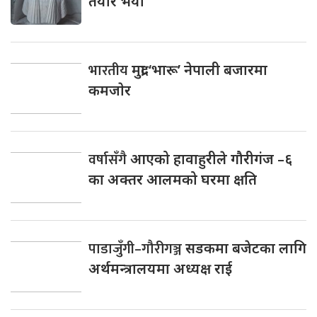
तयार भयो
भारतीय
मुद्रा ‘भारू’ नेपाली बजारमा
कमजाेर
वर्षासँगै
आएको हावाहुरीले गौरीगंज –६
का अक्तर आलमको घरमा क्षति
पाडाजुँगी–गौरीगञ्ज
सडकमा बजेटका लागि
अर्थमन्त्रालयमा अध्यक्ष राई