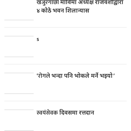
खजुरगाछी
माविमा अध्यक्ष राजवंशीद्वारा
४ कोठे भवन शिलान्यास
s
‘रोगले
भन्दा पनि भोकले मर्ने भइयो ’
स्वयंसेवक
दिवसमा रत्तदान