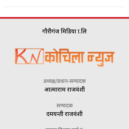
गौरीगंज मिडिया प्रा.लि
अध्यक्ष/प्रधान-सम्पादक
आत्माराम राजवंशी
सम्पादक
दमयन्ती राजवंशी