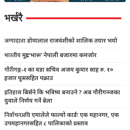
भर्खरै
जग्गादाता
डोमालाल राजवंशीको शालिक तयार भयो
भारतीय
मुद्रा ‘भारू’ नेपाली बजारमा कमजाेर
गौरीगञ्ज–१
का वडा सचिव अजय कुमार साह रु. १०
हजार घुससहित पक्राउ
इतिहास
बिर्सने कि भविष्य बनाउने ? अब गौरीगञ्जका
युवाले निर्णय गर्ने बेला
निर्वाचनअघि
एमालेले फाल्यो कार्डः एक महानगर, एक
उपमहानगरसहित ८ पालिकाको प्रस्ताव