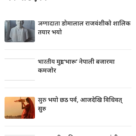
जग्गादाता
डोमालाल राजवंशीको शालिक
तयार भयो
भारतीय
मुद्रा ‘भारू’ नेपाली बजारमा
कमजाेर
सुरु
भयो छठ पर्व, आजदेखि विधिवत्
सुरु