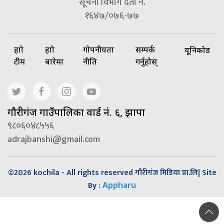
सूचना विभाग दर्ता नं.
१६४७/०७६-७७
हाम्रो
हाम्रो
गोपनीयता
सम्पर्क
यूनिकोड
टीम
बारेमा
नीति
गर्नुहोस्
गाैरीगंज गाउँपालिका वार्ड नं. ६, झापा
९८०६०४८५५६
adrajbanshi@gmail.com
©2026 kochila - All rights reserved गौरीगंज मिडिया प्रा.लि| Site
By :
Appharu