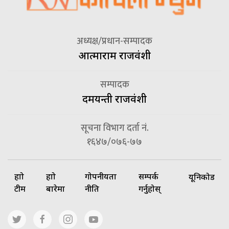
अध्यक्ष/प्रधान-सम्पादक
आत्माराम राजवंशी
सम्पादक
दमयन्ती राजवंशी
सूचना विभाग दर्ता नं.
१६४७/०७६-७७
हाम्रो
हाम्रो
गोपनीयता
सम्पर्क
यूनिकोड
टीम
बारेमा
नीति
गर्नुहोस्