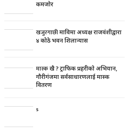
कमजाेर
खजुरगाछी
माविमा अध्यक्ष राजवंशीद्वारा
४ कोठे भवन शिलान्यास
मास्क
खै ? ट्राफिक प्रहरीकाे अभियान,
गाैरीगंजमा सर्वसाधारणलाई मास्क
वितरण
s