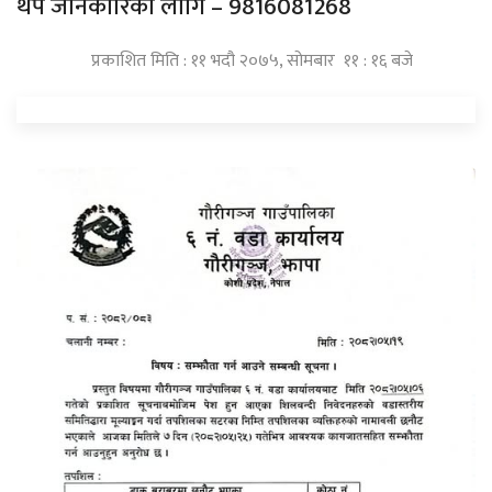
थप जानकारिको लागि – 9816081268
प्रकाशित मिति : ११ भदौ २०७५, सोमबार ११ : १६ बजे