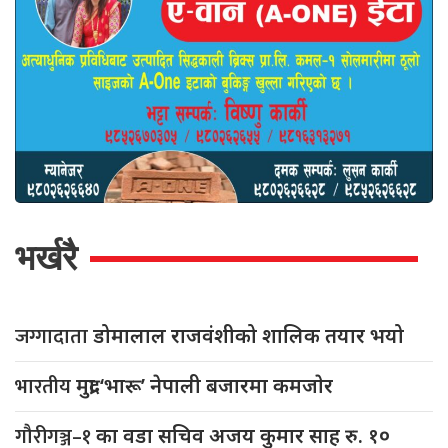
भर्खरै
जग्गादाता
डोमालाल राजवंशीको शालिक तयार भयो
भारतीय
मुद्रा ‘भारू’ नेपाली बजारमा कमजाेर
गौरीगञ्ज–१
का वडा सचिव अजय कुमार साह रु. १०