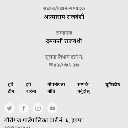
अध्यक्ष/प्रधान-सम्पादक
आत्माराम राजवंशी
सम्पादक
दमयन्ती राजवंशी
सूचना विभाग दर्ता नं.
१६४७/०७६-७७
हाम्रो
हाम्रो
गोपनीयता
सम्पर्क
यूनिकोड
टीम
बारेमा
नीति
गर्नुहोस्
गाैरीगंज गाउँपालिका वार्ड नं. ६, झापा