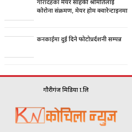
गाैरादहका
मेयर साहकी श्रीमतिलाई
काेराेना संक्रमण, मेयर हाेम क्वारेन्टाइनमा
कनकाईमा
दुई दिने फोटोप्रर्दशनी सम्पन्न
गौरीगंज मिडिया प्रा.लि