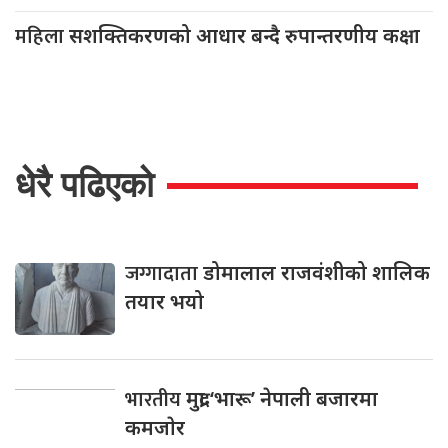
महिला
सशक्तिकरणको आधार बन्दै रुपान्तरणीय कक्षा
धेरै पढिएको
जग्गादाता
डोमालाल राजवंशीको शालिक
तयार भयो
भारतीय
मुद्रा ‘भारू’ नेपाली बजारमा
कमजाेर