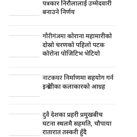
पत्रकार निराैलालाई उम्मेदवारी
बनाउने निर्णय
गाैरीगंजमा
काेराना महामारीकाे
दाेस्राे चरणकाे पहिलाे पटक
काेराेना पाेजिटिभ भेटियाे
नाटकघर
निर्माणमा सहयोग गर्न
इन्द्रेणीका कलाकारको आग्रह
दुवै
देशका प्रहरी प्रमुखबीच
घटना स्थलमै सहमति, चाैपाया
रातारात तस्करी हुँदै