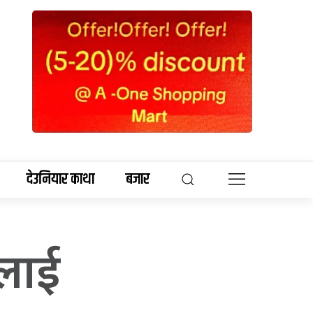
देउनियार काथा
बजार
लाई