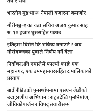
तयार भयो
भारतीय
मुद्रा ‘भारू’ नेपाली बजारमा कमजाेर
गौरीगञ्ज–१
का वडा सचिव अजय कुमार साह
रु. १० हजार घुससहित पक्राउ
इतिहास
बिर्सने कि भविष्य बनाउने ? अब
गौरीगञ्जका युवाले निर्णय गर्ने बेला
निर्वाचनअघि
एमालेले फाल्यो कार्डः एक
महानगर, एक उपमहानगरसहित ८ पालिकाको
प्रस्ताव
बाढीपीडितको
पुनर्स्थापनामा एसएन जेडीको
उदाहरणीय अभियान : राहतदेखि पुनर्निर्माण,
जीविकोपार्जन र विपद् तयारीसम्म