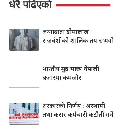
धेरै पढिएको
जग्गादाता
डोमालाल
राजवंशीको शालिक तयार भयो
भारतीय
मुद्रा ‘भारू’ नेपाली
बजारमा कमजाेर
सरकारको
निर्णय : अस्थायी
तथा करार कर्मचारी कटौती गर्ने