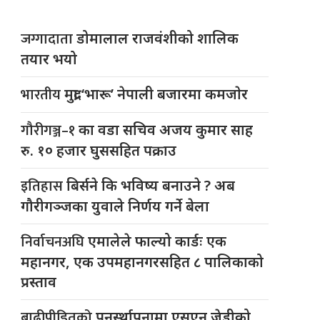
जग्गादाता
डोमालाल राजवंशीको शालिक
तयार भयो
भारतीय
मुद्रा ‘भारू’ नेपाली बजारमा कमजाेर
गौरीगञ्ज–१
का वडा सचिव अजय कुमार साह
रु. १० हजार घुससहित पक्राउ
इतिहास
बिर्सने कि भविष्य बनाउने ? अब
गौरीगञ्जका युवाले निर्णय गर्ने बेला
निर्वाचनअघि
एमालेले फाल्यो कार्डः एक
महानगर, एक उपमहानगरसहित ८ पालिकाको
प्रस्ताव
बाढीपीडितको
पुनर्स्थापनामा एसएन जेडीको