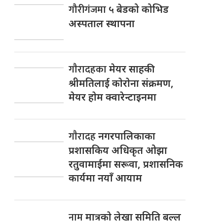
गौरीगंजमा
५ बेडको कोभिड
अस्पताल स्थापना
गाैरादहका
मेयर साहकी
श्रीमतिलाई काेराेना संक्रमण,
मेयर हाेम क्वारेन्टाइनमा
गाैरादह
नगरपालिकाका
प्रशासकिय अधिकृत ओझा
रतुवामाईमा सरूवा, प्रशासनिक
कार्यमा नयाँ आयाम
नाम
मात्रकाे लेखा समिति बल्ल