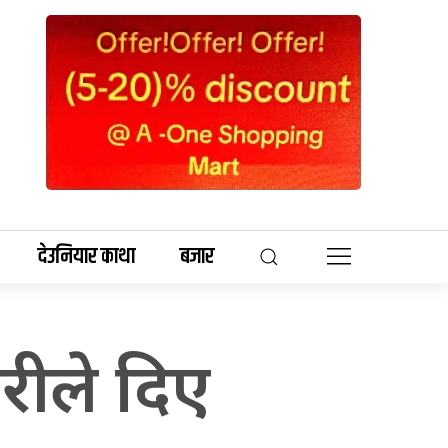
देउनियार काथा
बजार
रीले दिए