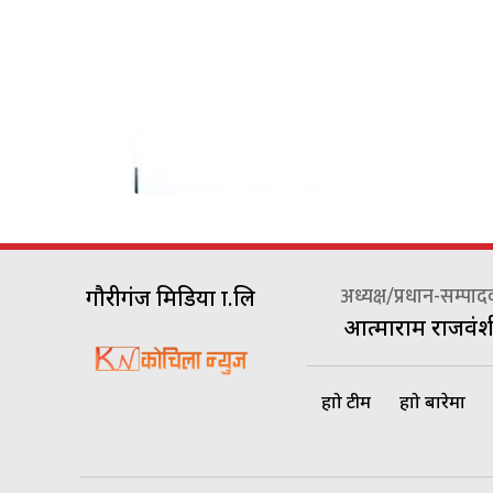
अध्यक्ष/प्रधान-सम्पा
गौरीगंज मिडिया प्रा.लि
आत्माराम राजवंश
हाम्रो टीम
हाम्रो बारेमा