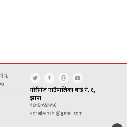
ा नं.
७७
गाैरीगंज गाउँपालिका वार्ड नं. ६,
झापा
९८०६०४८५५६
adrajbanshi@gmail.com