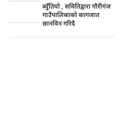
ब्युँतियाे , समितिद्वारा गाैरीगंज
गाउँपालिकाकाे कागजात
छानविन गरिदै