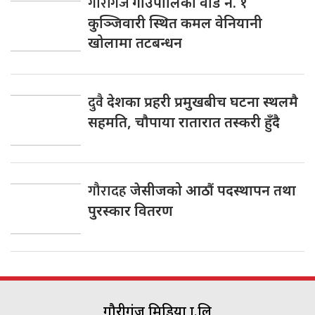
गौरीगंज
गाउँपालिका वार्ड नं. १
कुञ्जिवारी स्थित कमल वेनियानी
खोलामा तटबन्धन
दुवै
देशका प्रहरी प्रमुखबीच घटना स्थलमै
सहमति, चाैपाया रातारात तस्करी हुँदै
गौरादह
जेसीजको आठौं पदस्थापन तथा
पुरस्कार वितरण
गौरीगंज मिडिया प्रा.लि