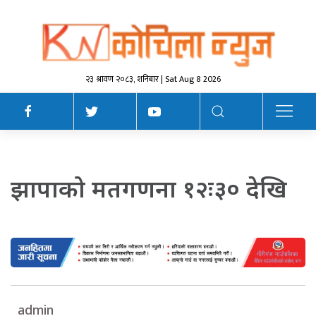
२३ श्रावण २०८३, शनिबार | Sat Aug 8 2026
झापाको मतगणना १२ः३० देखि
admin