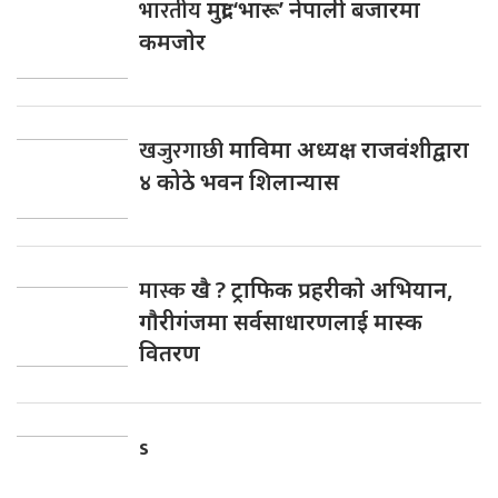
भारतीय
मुद्रा ‘भारू’ नेपाली बजारमा
कमजाेर
खजुरगाछी
माविमा अध्यक्ष राजवंशीद्वारा
४ कोठे भवन शिलान्यास
मास्क
खै ? ट्राफिक प्रहरीकाे अभियान,
गाैरीगंजमा सर्वसाधारणलाई मास्क
वितरण
s