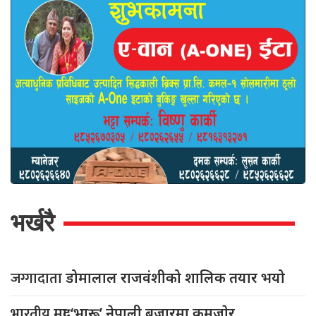
भर्खरै
जग्गादाता
डोमालाल राजवंशीको शालिक तयार भयो
भारतीय
मुद्रा ‘भारू’ नेपाली बजारमा कमजाेर