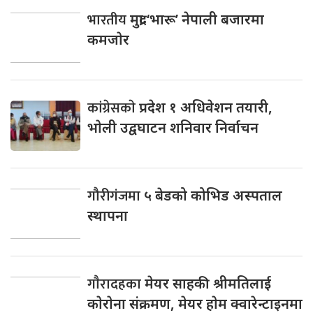
भारतीय
मुद्रा ‘भारू’ नेपाली बजारमा
कमजाेर
कांग्रेसकाे
प्रदेश १ अधिवेशन तयारी,
भाेली उद्वघाटन शनिवार निर्वाचन
गौरीगंजमा
५ बेडको कोभिड अस्पताल
स्थापना
गाैरादहका
मेयर साहकी श्रीमतिलाई
काेराेना संक्रमण, मेयर हाेम क्वारेन्टाइनमा