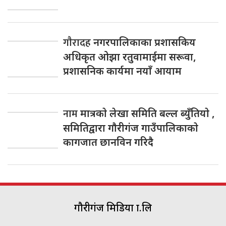
गाैरादह
नगरपालिकाका प्रशासकिय
अधिकृत ओझा रतुवामाईमा सरूवा,
प्रशासनिक कार्यमा नयाँ आयाम
नाम
मात्रकाे लेखा समिति बल्ल ब्युँतियाे ,
समितिद्वारा गाैरीगंज गाउँपालिकाकाे
कागजात छानविन गरिदै
गौरीगंज मिडिया प्रा.लि