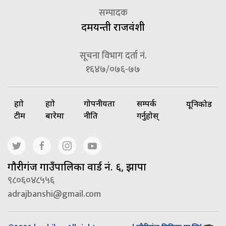
सम्पादक
दमयन्ती राजवंशी
सूचना विभाग दर्ता नं.
१६४७/०७६-७७
हाम्रो
हाम्रो
गोपनीयता
सम्पर्क
यूनिकोड
टीम
बारेमा
नीति
गर्नुहोस्
गाैरीगंज गाउँपालिका वार्ड नं. ६, झापा
९८०६०४८५५६
adrajbanshi@gmail.com