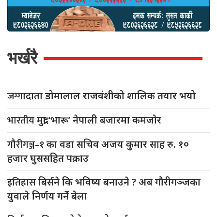
भर्खरै
जग्गादाता
डोमालाल राजवंशीको शालिक तयार भयो
भारतीय
मुद्रा ‘भारू’ नेपाली बजारमा कमजाेर
गौरीगञ्ज–१
का वडा सचिव अजय कुमार साह रु. १०
हजार घुससहित पक्राउ
इतिहास
बिर्सने कि भविष्य बनाउने ? अब गौरीगञ्जका
युवाले निर्णय गर्ने बेला