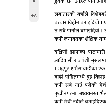
A
डुबेको छ । अहिले पनि उनीहर
लगातारको बर्षाले विशेषग
+A
घरबार विहीन बनाइदियो । घ
त सबै पानीले बगाइदियो । त
कपी लगायतका शैक्षिक सामाग्
दक्षिणी झापाका पाठामारी
आदिवासी राजवंशी मुसलम
। भद्रपुर १ भैंसाबाडीका 
बाढी पीडितमध्ये दुई तिह
कपी सबै गाउँ पसेको मेच
पृथ्वीनगरमा अध्ययनरत भैं
कपी मेची नदीले बगाइदिएको