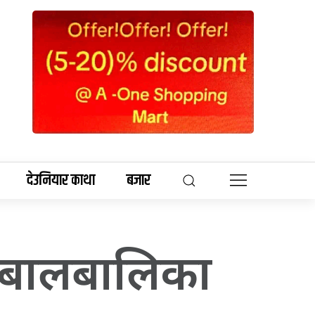
देउनियार काथा
बजार
त बालबालिका