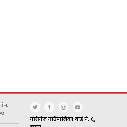
ा नं.
७७
गाैरीगंज गाउँपालिका वार्ड नं. ६,
झापा