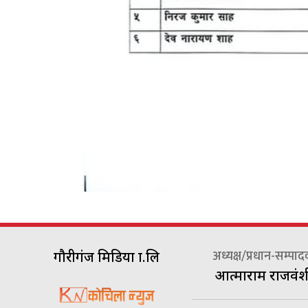
अध्यक्ष/प्रधान-सम्पा
गौरीगंज मिडिया प्रा.लि
आत्माराम राजवंश