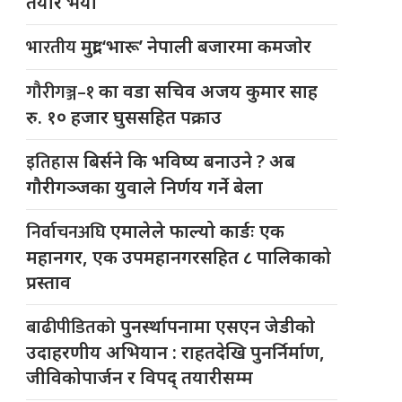
तयार भयो
भारतीय
मुद्रा ‘भारू’ नेपाली बजारमा कमजाेर
गौरीगञ्ज–१
का वडा सचिव अजय कुमार साह
रु. १० हजार घुससहित पक्राउ
इतिहास
बिर्सने कि भविष्य बनाउने ? अब
गौरीगञ्जका युवाले निर्णय गर्ने बेला
निर्वाचनअघि
एमालेले फाल्यो कार्डः एक
महानगर, एक उपमहानगरसहित ८ पालिकाको
प्रस्ताव
बाढीपीडितको
पुनर्स्थापनामा एसएन जेडीको
उदाहरणीय अभियान : राहतदेखि पुनर्निर्माण,
जीविकोपार्जन र विपद् तयारीसम्म