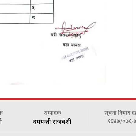
दक
सम्पादक
सूचना विभाग दर्त
१६४७/०७६-
ी
दमयन्ती राजवंशी