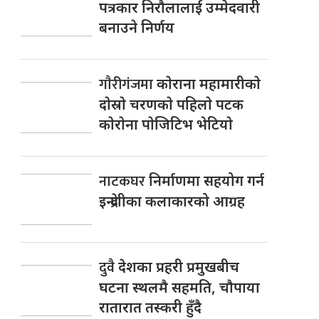
पत्रकार निराैलालाई उम्मेदवारी
बनाउने निर्णय
गाैरीगंजमा
काेराना महामारीकाे
दाेस्राे चरणकाे पहिलाे पटक
काेराेना पाेजिटिभ भेटियाे
नाटकघर
निर्माणमा सहयोग गर्न
इन्द्रेणीका कलाकारको आग्रह
दुवै
देशका प्रहरी प्रमुखबीच
घटना स्थलमै सहमति, चाैपाया
रातारात तस्करी हुँदै