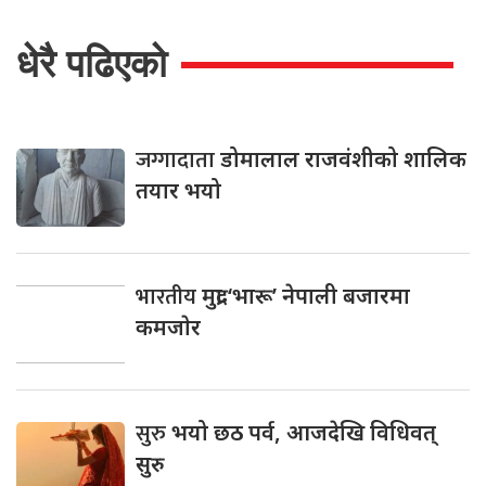
धेरै पढिएको
जग्गादाता
डोमालाल राजवंशीको शालिक
तयार भयो
भारतीय
मुद्रा ‘भारू’ नेपाली बजारमा
कमजाेर
सुरु
भयो छठ पर्व, आजदेखि विधिवत्
सुरु