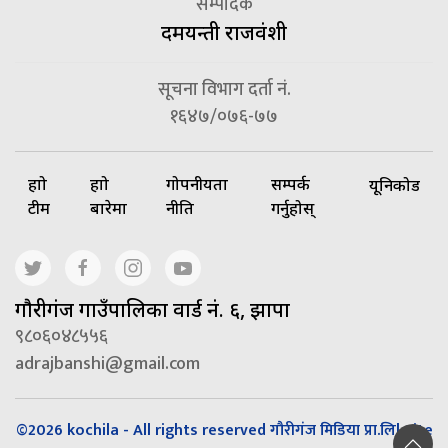
सम्पादक
दमयन्ती राजवंशी
सूचना विभाग दर्ता नं.
१६४७/०७६-७७
हाम्रो
हाम्रो
गोपनीयता
सम्पर्क
यूनिकोड
टीम
बारेमा
नीति
गर्नुहोस्
गाैरीगंज गाउँपालिका वार्ड नं. ६, झापा
९८०६०४८५५६
adrajbanshi@gmail.com
©2026 kochila - All rights reserved गौरीगंज मिडिया प्रा.लि| Site