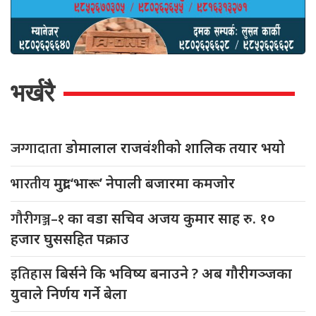
भर्खरै
जग्गादाता
डोमालाल राजवंशीको शालिक तयार भयो
भारतीय
मुद्रा ‘भारू’ नेपाली बजारमा कमजाेर
गौरीगञ्ज–१
का वडा सचिव अजय कुमार साह रु. १०
हजार घुससहित पक्राउ
इतिहास
बिर्सने कि भविष्य बनाउने ? अब गौरीगञ्जका
युवाले निर्णय गर्ने बेला