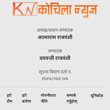
अध्यक्ष/प्रधान-सम्पादक
आत्माराम राजवंशी
सम्पादक
दमयन्ती राजवंशी
सूचना विभाग दर्ता नं.
१६४७/०७६-७७
हाम्रो
हाम्रो
गोपनीयता
सम्पर्क
यूनिकोड
टीम
बारेमा
नीति
गर्नुहोस्