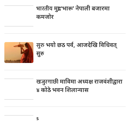
भारतीय
मुद्रा ‘भारू’ नेपाली बजारमा
कमजाेर
सुरु
भयो छठ पर्व, आजदेखि विधिवत्
सुरु
खजुरगाछी
माविमा अध्यक्ष राजवंशीद्वारा
४ कोठे भवन शिलान्यास
s