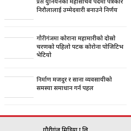
प्रेस
युनियनकाे महासचिव पदमा पत्रकार
निराैलालाई उम्मेदवारी बनाउने निर्णय
गाैरीगंजमा
काेराना महामारीकाे दाेस्राे
चरणकाे पहिलाे पटक काेराेना पाेजिटिभ
भेटियाे
निर्माण
मजदुर र साना व्यवसायीको
समस्या समाधान गर्न पहल
गौरीगंज मिडिया प्रा.लि