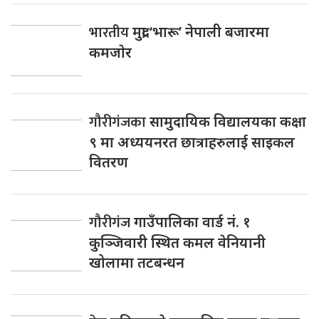
भारतीय
मुद्रा ‘भारू’ नेपाली बजारमा
कमजाेर
गौरीगंजका
सामुदायिक विद्यालयका कक्षा
९ मा अध्ययनरत छात्राहरुलाई साइकल
वितरण
गौरीगंज
गाउँपालिका वार्ड नं. १
कुञ्जिवारी स्थित कमल वेनियानी
खोलामा तटबन्धन