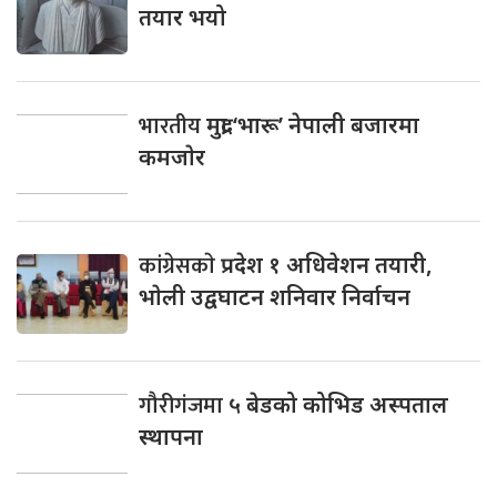
तयार भयो
भारतीय
मुद्रा ‘भारू’ नेपाली बजारमा
कमजाेर
कांग्रेसकाे
प्रदेश १ अधिवेशन तयारी,
भाेली उद्वघाटन शनिवार निर्वाचन
गौरीगंजमा
५ बेडको कोभिड अस्पताल
स्थापना