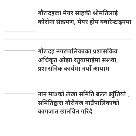
गाैरादहका
मेयर साहकी श्रीमतिलाई
काेराेना संक्रमण, मेयर हाेम क्वारेन्टाइनमा
गाैरादह
नगरपालिकाका प्रशासकिय
अधिकृत ओझा रतुवामाईमा सरूवा,
प्रशासनिक कार्यमा नयाँ आयाम
नाम
मात्रकाे लेखा समिति बल्ल ब्युँतियाे ,
समितिद्वारा गाैरीगंज गाउँपालिकाकाे
कागजात छानविन गरिदै