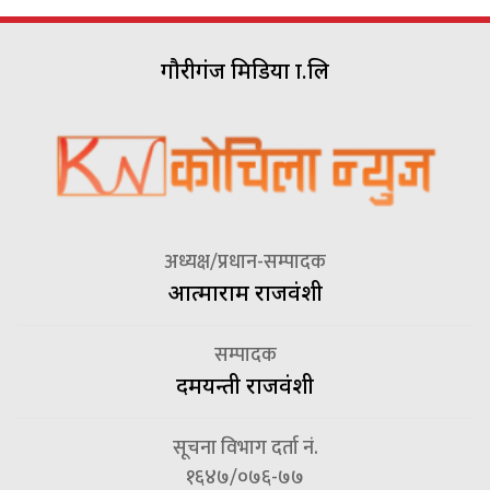
गौरीगंज मिडिया प्रा.लि
अध्यक्ष/प्रधान-सम्पादक
आत्माराम राजवंशी
सम्पादक
दमयन्ती राजवंशी
सूचना विभाग दर्ता नं.
१६४७/०७६-७७