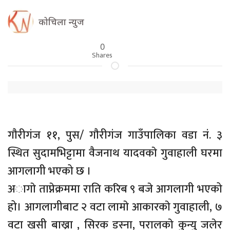
कोचिला न्युज
0
Shares
गाैरीगंज ११, पुस/ गाैरीगंज गाउँपालिका वडा नं. ३
स्थित सुदामभिट्टामा वैजनाथ यादवकाे गुवाहाली घरमा
आगलागी भएको छ ।
अागाे ताप्नेक्रममा राति करिब ९ बजे आगलागी भएको
हो। आगलागीबाट २ वटा लामाे आकारकाे गुवाहाली, ७
वटा खसी बाख्रा , सिरक डस्ना, परालकाे कुन्यु जलेर