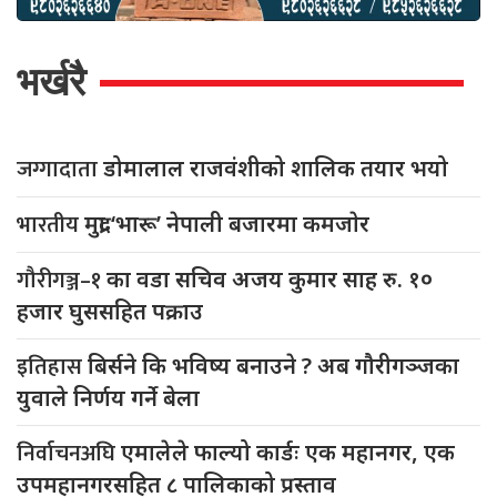
भर्खरै
जग्गादाता
डोमालाल राजवंशीको शालिक तयार भयो
भारतीय
मुद्रा ‘भारू’ नेपाली बजारमा कमजाेर
गौरीगञ्ज–१
का वडा सचिव अजय कुमार साह रु. १०
हजार घुससहित पक्राउ
इतिहास
बिर्सने कि भविष्य बनाउने ? अब गौरीगञ्जका
युवाले निर्णय गर्ने बेला
निर्वाचनअघि
एमालेले फाल्यो कार्डः एक महानगर, एक
उपमहानगरसहित ८ पालिकाको प्रस्ताव