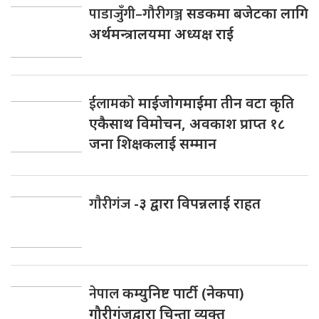
पाडाजुँगी–गौरीगञ्ज
सडकमा बजेटका लागि
अर्थमन्त्रालयमा अध्यक्ष राई
ईलामकाे
माईजाेगमाईमा तीन वटा कृति
एकैसाथ विमाेचन, अवकाश प्राप्त १८
जना शिक्षकलाई सम्मान
गाैरीगंज
-३ द्वारा विपन्नलाई राहत
नेपाल
कम्युनिष्ट पार्टी (नेकपा)
गौरीगंजद्वारा चिन्ता व्यक्त