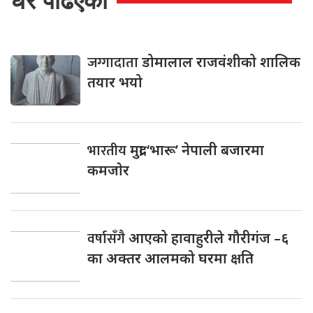
धेरै पढिएको
जग्गादाता
डोमालाल राजवंशीको शालिक
तयार भयो
भारतीय
मुद्रा ‘भारू’ नेपाली बजारमा
कमजाेर
वर्षासँगै
आएको हावाहुरीले गौरीगंज –६
का अक्तर आलमको घरमा क्षति