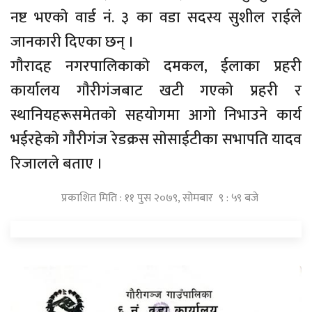
नष्ट भएकाे वार्ड नं. ३ का वडा सदस्य सुशील राईले
जानकारी दिएका छन् ।
गाैरादह नगरपालिकाकाे दमकल, ईलाका प्रहरी
कार्यालय गाैरीगंजबाट खटी गएकाे प्रहरी र
स्थानियहरूसमेतकाे सहयाेगमा आगाे निभाउने कार्य
भईरहेकाे गाैरीगंज रेडक्रस साेसाईटीका सभापति यादव
रिजालले बताए ।
प्रकाशित मिति : ११ पुस २०७९, सोमबार ९ : ५९ बजे