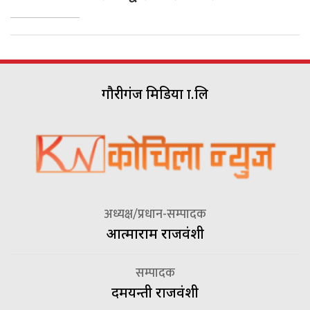
गौरीगंज मिडिया प्रा.लि
अध्यक्ष/प्रधान-सम्पादक
आत्माराम राजवंशी
सम्पादक
दमयन्ती राजवंशी