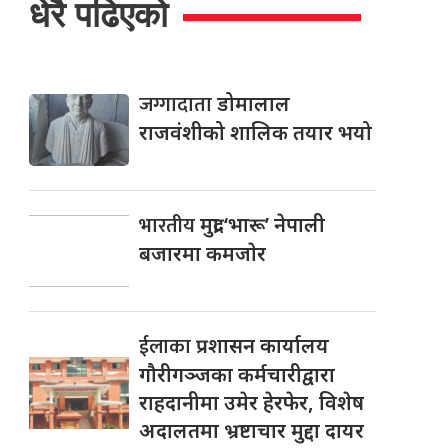
धेरै पढिएको
जग्गादाता
डोमालाल
राजवंशीको शालिक तयार भयो
भारतीय
मुद्रा ‘भारू’ नेपाली
बजारमा कमजाेर
ईलाका
प्रशासन कार्यालय
गौरीगञ्जका कर्मचारीद्वारा
राहदानीमा उमेर हेरफेर, विशेष
अदालतमा भ्रष्टाचार मुद्दा दायर