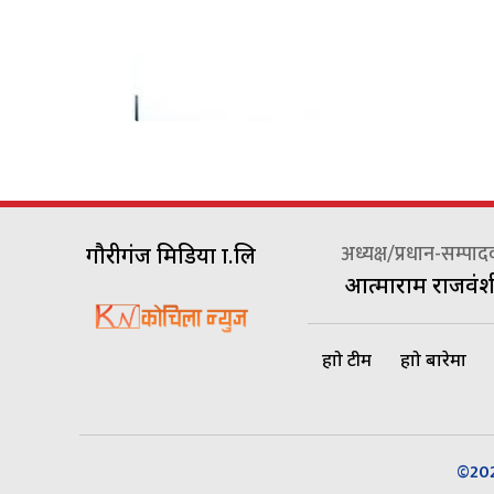
अध्यक्ष/प्रधान-सम्पा
गौरीगंज मिडिया प्रा.लि
आत्माराम राजवंश
हाम्रो टीम
हाम्रो बारेमा
©2026