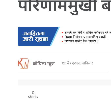
परिणाममुखी बन
१९ चैत्र २०७८, शनिबार
कोचिला न्युज
0
Shares