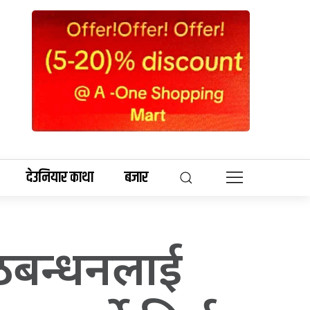
देउनियार काथा
बजार
ठबन्धनलाई