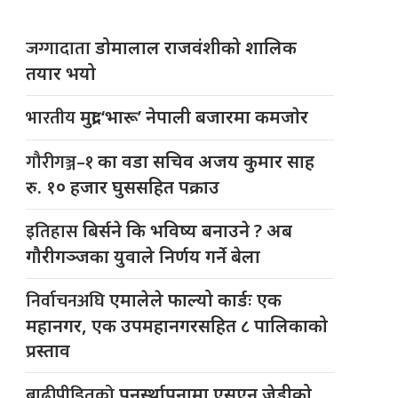
जग्गादाता
डोमालाल राजवंशीको शालिक
तयार भयो
भारतीय
मुद्रा ‘भारू’ नेपाली बजारमा कमजाेर
गौरीगञ्ज–१
का वडा सचिव अजय कुमार साह
रु. १० हजार घुससहित पक्राउ
इतिहास
बिर्सने कि भविष्य बनाउने ? अब
गौरीगञ्जका युवाले निर्णय गर्ने बेला
निर्वाचनअघि
एमालेले फाल्यो कार्डः एक
महानगर, एक उपमहानगरसहित ८ पालिकाको
प्रस्ताव
बाढीपीडितको
पुनर्स्थापनामा एसएन जेडीको