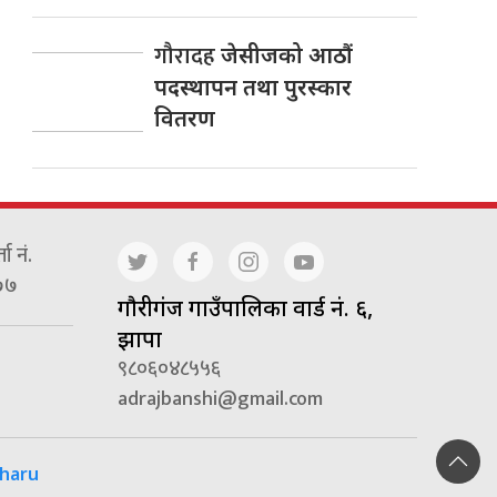
गौरादह
जेसीजको आठौं
पदस्थापन तथा पुरस्कार
वितरण
ा नं.
७७
गाैरीगंज गाउँपालिका वार्ड नं. ६,
झापा
९८०६०४८५५६
adrajbanshi@gmail.com
haru