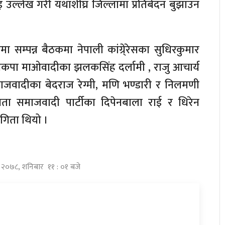
 उल्लेख गरी यथाशीघ्र जिल्लामा प्रतिबेदन बुझाउन
 सम्पन्न बैठकमा नेपाली कांग्रे्रेसका सुधिरकुमार
 नेकपा माओवादीका झलकसिंह दर्लामी , राजु आचार्य
ाजवादीका बेदराज रेग्मी, मणि भण्डारी र निलमणी
जनता समाजवादी पार्टीका दिपेनबाला राई र धिरेन
गिता थियो ।
त्र २०७८, शनिबार ११ : ०१ बजे