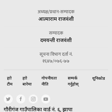
अध्यक्ष/प्रधान-सम्पादक
आत्माराम राजवंशी
सम्पादक
दमयन्ती राजवंशी
सूचना विभाग दर्ता नं.
१६४७/०७६-७७
हाम्रो
हाम्रो
गोपनीयता
सम्पर्क
यूनिकोड
टीम
बारेमा
नीति
गर्नुहोस्
गाैरीगंज गाउँपालिका वार्ड नं. ६, झापा