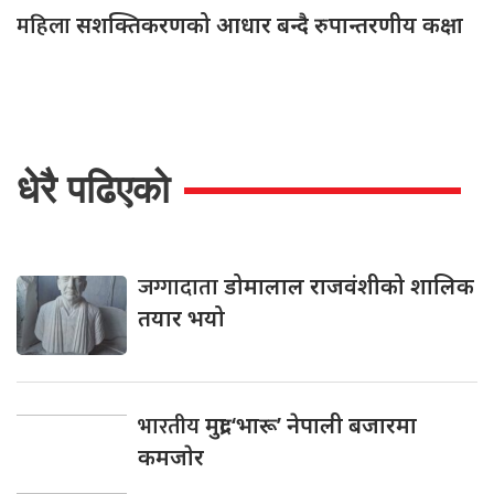
महिला
सशक्तिकरणको आधार बन्दै रुपान्तरणीय कक्षा
धेरै पढिएको
जग्गादाता
डोमालाल राजवंशीको शालिक
तयार भयो
भारतीय
मुद्रा ‘भारू’ नेपाली बजारमा
कमजाेर