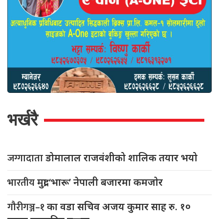
भर्खरै
जग्गादाता
डोमालाल राजवंशीको शालिक तयार भयो
भारतीय
मुद्रा ‘भारू’ नेपाली बजारमा कमजाेर
गौरीगञ्ज–१
का वडा सचिव अजय कुमार साह रु. १०