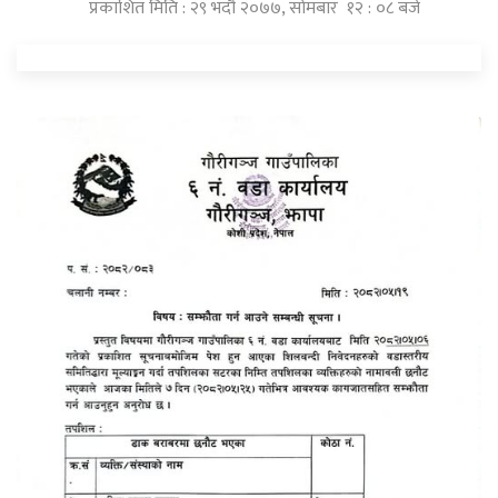
प्रकाशित मिति : २९ भदौ २०७७, सोमबार १२ : ०८ बजे