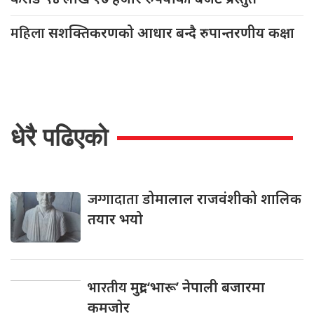
महिला
सशक्तिकरणको आधार बन्दै रुपान्तरणीय कक्षा
धेरै पढिएको
जग्गादाता
डोमालाल राजवंशीको शालिक
तयार भयो
भारतीय
मुद्रा ‘भारू’ नेपाली बजारमा
कमजाेर