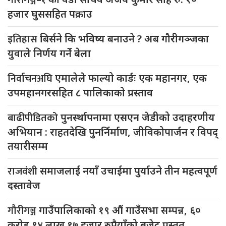
हजार घुससहित पक्राउ
इतिहास
बिर्सने कि भविष्य बनाउने ? अब गौरीगञ्जका
युवाले निर्णय गर्ने बेला
निर्वाचनअघि
एमालेले फाल्यो कार्डः एक महानगर, एक
उपमहानगरसहित ८ पालिकाको प्रस्ताव
बाढीपीडितको
पुनर्स्थापनामा एसएन जेडीको उदाहरणीय
अभियान : राहतदेखि पुनर्निर्माण, जीविकोपार्जन र विपद्
तयारीसम्म
राजवंशी
समाजलाई नयाँ उचाईमा पुर्याउने तीन महत्वपूर्ण
दस्तावेज
गौरीगञ्ज
गाउँपालिकाको १९ औं गाउँसभा सम्पन्न, ६०
करोड ९४ लाख १७ हजार रुपैयाँको बजेट प्रस्तुत