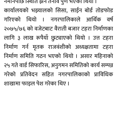
नमानेपछि स्थिति झन तनाव पुर्ण भएकाे थियाे ।
कार्यालयकाे भझ्यालकाे सिसा, साईन बाेर्ड ताेडफाेड
गरिएकाे थियाे । नगरपालिकाले आर्थिक वर्ष
२०७५/७६ काे वजेटबाट वैराती बजार टहरा निर्माणका
लागि ३ लाख रूपैयाँ छुट्याएकाे थियाे । उत्त टहरा
निर्माण गर्न मृतक राजवंशीकाे अध्यक्षतामा टहरा
निर्माण समिति गठन भएकाे थियाे । असार महिनाकाे
२५ गते वार्ड सिफारिस, अनुगमन समितिकाे कार्य सम्पन्न
गरेकाे प्रतिवेदन सहित नगरपालिकाकाे प्राविधिक
शाखामा फाइल पेश गरेका थिए ।