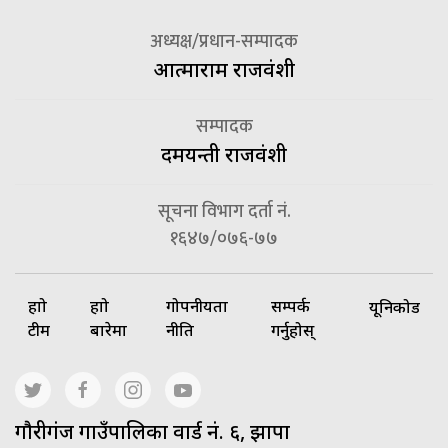
अध्यक्ष/प्रधान-सम्पादक
आत्माराम राजवंशी
सम्पादक
दमयन्ती राजवंशी
सूचना विभाग दर्ता नं.
१६४७/०७६-७७
हाम्रो
हाम्रो
गोपनीयता
सम्पर्क
यूनिकोड
टीम
बारेमा
नीति
गर्नुहोस्
गाैरीगंज गाउँपालिका वार्ड नं. ६, झापा