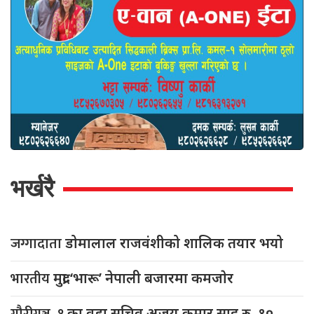
भर्खरै
जग्गादाता
डोमालाल राजवंशीको शालिक तयार भयो
भारतीय
मुद्रा ‘भारू’ नेपाली बजारमा कमजाेर
गौरीगञ्ज–१
का वडा सचिव अजय कुमार साह रु. १०