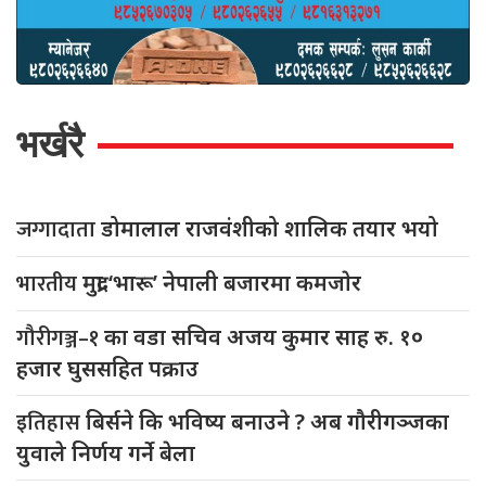
भर्खरै
जग्गादाता
डोमालाल राजवंशीको शालिक तयार भयो
भारतीय
मुद्रा ‘भारू’ नेपाली बजारमा कमजाेर
गौरीगञ्ज–१
का वडा सचिव अजय कुमार साह रु. १०
हजार घुससहित पक्राउ
इतिहास
बिर्सने कि भविष्य बनाउने ? अब गौरीगञ्जका
युवाले निर्णय गर्ने बेला