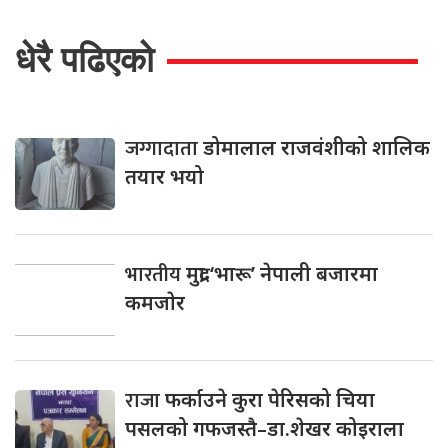
धेरै पढिएको
जग्गादाता
डोमालाल राजवंशीको शालिक
तयार भयो
भारतीय
मुद्रा ‘भारू’ नेपाली बजारमा
कमजाेर
राजा
फर्काउने कुरा पेरिसको चिया
पसलको गफजस्तै–डा.शेखर कोइराला