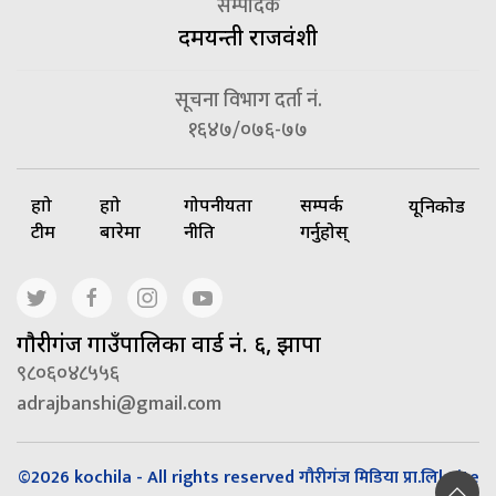
सम्पादक
दमयन्ती राजवंशी
सूचना विभाग दर्ता नं.
१६४७/०७६-७७
हाम्रो
हाम्रो
गोपनीयता
सम्पर्क
यूनिकोड
टीम
बारेमा
नीति
गर्नुहोस्
गाैरीगंज गाउँपालिका वार्ड नं. ६, झापा
९८०६०४८५५६
adrajbanshi@gmail.com
©2026 kochila - All rights reserved गौरीगंज मिडिया प्रा.लि| Site