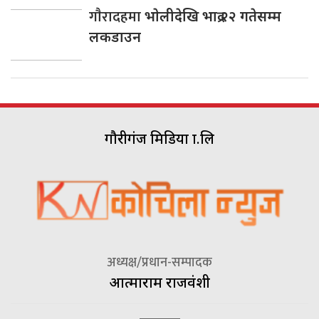
गाैरादहमा
भाेलीदेखि भाद्र २२ गतेसम्म
लकडाउन
गौरीगंज मिडिया प्रा.लि
अध्यक्ष/प्रधान-सम्पादक
आत्माराम राजवंशी