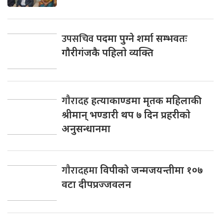
उपसचिव
पदमा पुग्ने शर्मा सम्भवतः
गाैरीगंजकै पहिलाे व्यक्ति
गाैरादह
हत्याकाण्डमा मृतक महिलाकी
श्रीमान् भण्डारी थप ७ दिन प्रहरीकाे
अनुसन्धानमा
गाैरादहमा
विपीकाे जन्मजयन्तीमा १०७
वटा दीपप्रज्जवलन