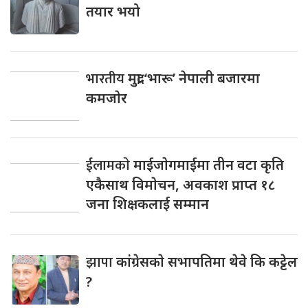
तयार भयो
भारतीय
मुद्रा ‘भारू’ नेपाली बजारमा
कमजाेर
ईलामकाे
माईजाेगमाईमा तीन वटा कृति
एकैसाथ विमाेचन, अवकाश प्राप्त १८
जना शिक्षकलाई सम्मान
झापा
कांंग्रेसकाे सभापतिमा थेवे कि कट्टेल
?