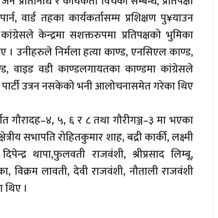
न प्रतिनिधि र कार्यकर्ता विचको सम्बन्ध, प्रतिपक्षी
न, वार्ड तहका कार्यकर्तासम्म प्रशिक्षण पु¥याउन
ंग्रेसले केन्द्रमा सशक्तरुपमा प्रतिपक्षको भुमिका
िए । उनीहरुले निर्मला हत्या काण्ड, एनसिएल काण्ड,
ड, वाइड वडी काण्डलगायतका काण्डमा कांग्रेसले
ता र पार्टी उत्रन नसकेको भनी आलोचनासमेत गरेका थिए
्तर्गत गौरादह–४, ५, ६ र ८ तथा गौरीगञ्ज–३ मा भएका
श क्षेत्रीय सभापति रोहितकुमार शाह, बद्री कार्की, लक्ष्मी
 दिपेन्द्र थापा,फुलवती राजवंशी, श्रीप्रसाद लिम्बू,
्का, विक्रम लावती, देवी राजवंशी, नौताली राजवंशी
 थिए ।