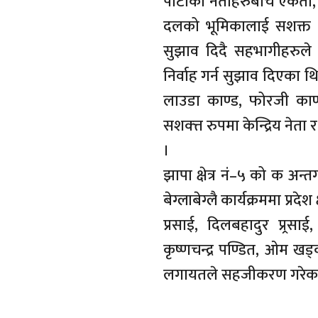
पार्टीका नेताहरुबीच एकता, ज
दलको भूमिकालाई सशक्त पार्
सुझाव दिदै सहभागीहरुले का
निर्वाह गर्न सुझाव दिएका थ
लाउडा काण्ड, फोरजी काण्
सशक्त्त रुपमा केन्द्रिय ने
।
झापा क्षेत्र नं–५ को क अन
बेग्लाबेग्लै कार्यक्रममा प्रदे
प्रसाई, दिलबहादुर प्र्रसाई,
कृष्णचन्द्र पण्डित, ओम खड
लगायतले सहजीकरण गरेका