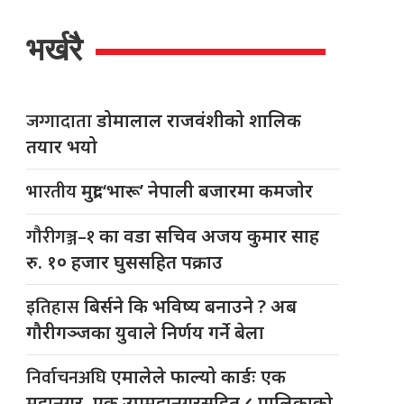
भर्खरै
जग्गादाता
डोमालाल राजवंशीको शालिक
तयार भयो
भारतीय
मुद्रा ‘भारू’ नेपाली बजारमा कमजाेर
गौरीगञ्ज–१
का वडा सचिव अजय कुमार साह
रु. १० हजार घुससहित पक्राउ
इतिहास
बिर्सने कि भविष्य बनाउने ? अब
गौरीगञ्जका युवाले निर्णय गर्ने बेला
निर्वाचनअघि
एमालेले फाल्यो कार्डः एक
महानगर, एक उपमहानगरसहित ८ पालिकाको