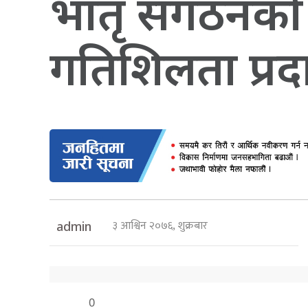
भातृ संगठनको 
गतिशिलता प्रद
३ आश्विन २०७६, शुक्रबार
admin
0