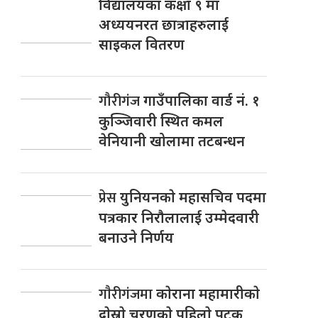
विद्यालयका कक्षा ९ मा
अध्ययनरत छात्राहरुलाई
साइकल वितरण
गौरीगंज
गाउँपालिका वार्ड नं. १
कुञ्जिवारी स्थित कमल
वेनियानी खोलामा तटबन्धन
प्रेस
युनियनकाे महासचिव पदमा
पत्रकार निराैलालाई उम्मेदवारी
बनाउने निर्णय
गाैरीगंजमा
काेराना महामारीकाे
दाेस्राे चरणकाे पहिलाे पटक