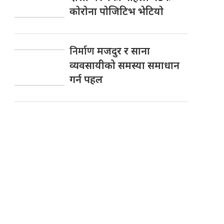
काेराेना पाेजिटिभ भेटियाे
निर्माण
मजदुर र साना
व्यवसायीको समस्या समाधान
गर्न पहल