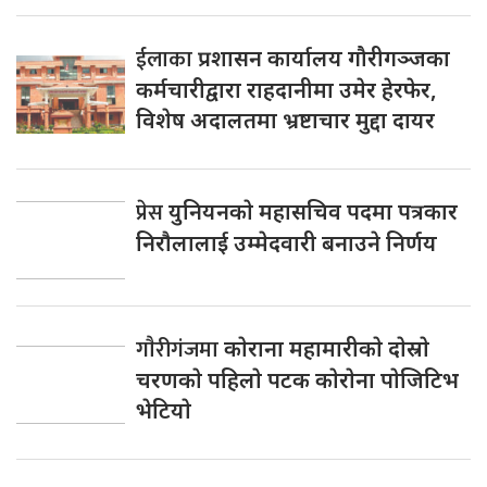
ईलाका
प्रशासन कार्यालय गौरीगञ्जका
कर्मचारीद्वारा राहदानीमा उमेर हेरफेर,
विशेष अदालतमा भ्रष्टाचार मुद्दा दायर
प्रेस
युनियनकाे महासचिव पदमा पत्रकार
निराैलालाई उम्मेदवारी बनाउने निर्णय
गाैरीगंजमा
काेराना महामारीकाे दाेस्राे
चरणकाे पहिलाे पटक काेराेना पाेजिटिभ
भेटियाे