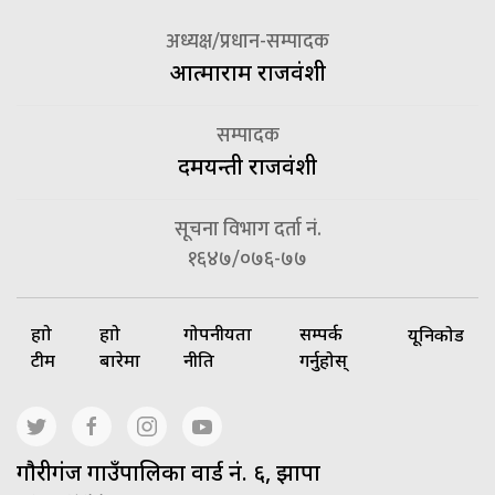
अध्यक्ष/प्रधान-सम्पादक
आत्माराम राजवंशी
सम्पादक
दमयन्ती राजवंशी
सूचना विभाग दर्ता नं.
१६४७/०७६-७७
हाम्रो
हाम्रो
गोपनीयता
सम्पर्क
यूनिकोड
टीम
बारेमा
नीति
गर्नुहोस्
गाैरीगंज गाउँपालिका वार्ड नं. ६, झापा