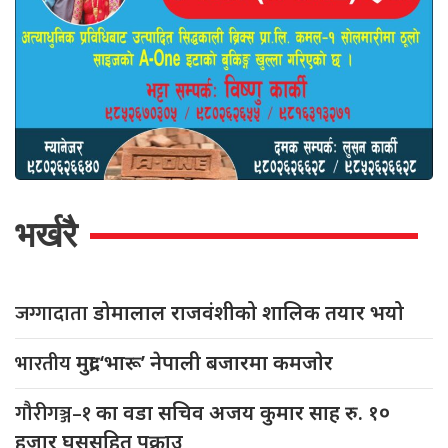
भर्खरै
जग्गादाता
डोमालाल राजवंशीको शालिक तयार भयो
भारतीय
मुद्रा ‘भारू’ नेपाली बजारमा कमजाेर
गौरीगञ्ज–१
का वडा सचिव अजय कुमार साह रु. १०
हजार घुससहित पक्राउ