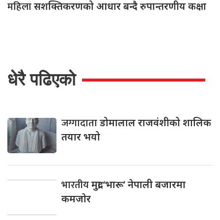
महिला
सशक्तिकरणको आधार बन्दै रुपान्तरणीय कक्षा
धेरै पढिएको
जग्गादाता
डोमालाल राजवंशीको शालिक
तयार भयो
भारतीय
मुद्रा ‘भारू’ नेपाली बजारमा
कमजाेर