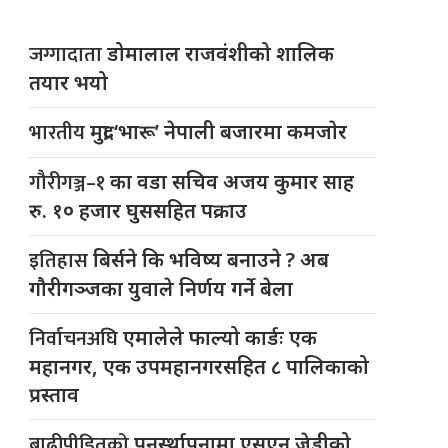
जग्गादाता
डोमालाल राजवंशीको शालिक
तयार भयो
भारतीय
मुद्रा ‘भारू’ नेपाली बजारमा कमजाेर
गौरीगञ्ज–१
का वडा सचिव अजय कुमार साह
रु. १० हजार घुससहित पक्राउ
इतिहास
बिर्सने कि भविष्य बनाउने ? अब
गौरीगञ्जका युवाले निर्णय गर्ने बेला
निर्वाचनअघि
एमालेले फाल्यो कार्डः एक
महानगर, एक उपमहानगरसहित ८ पालिकाको
प्रस्ताव
बाढीपीडितको
पुनर्स्थापनामा एसएन जेडीको