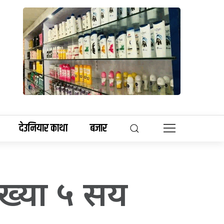
देउनियार काथा
बजार
ंख्या ५ सय