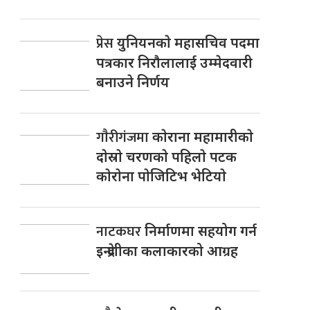
प्रेस
युनियनकाे महासचिव पदमा
पत्रकार निराैलालाई उम्मेदवारी
बनाउने निर्णय
गाैरीगंजमा
काेराना महामारीकाे
दाेस्राे चरणकाे पहिलाे पटक
काेराेना पाेजिटिभ भेटियाे
नाटकघर
निर्माणमा सहयोग गर्न
इन्द्रेणीका कलाकारको आग्रह