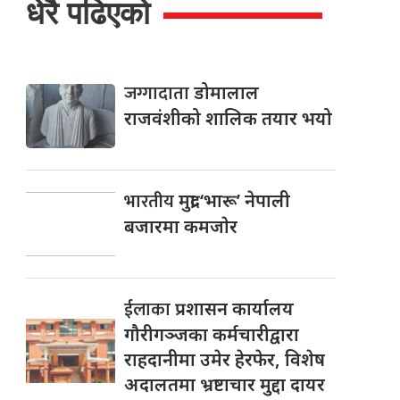
धेरै पढिएको
जग्गादाता
डोमालाल
राजवंशीको शालिक तयार भयो
भारतीय
मुद्रा ‘भारू’ नेपाली
बजारमा कमजाेर
ईलाका
प्रशासन कार्यालय
गौरीगञ्जका कर्मचारीद्वारा
राहदानीमा उमेर हेरफेर, विशेष
अदालतमा भ्रष्टाचार मुद्दा दायर