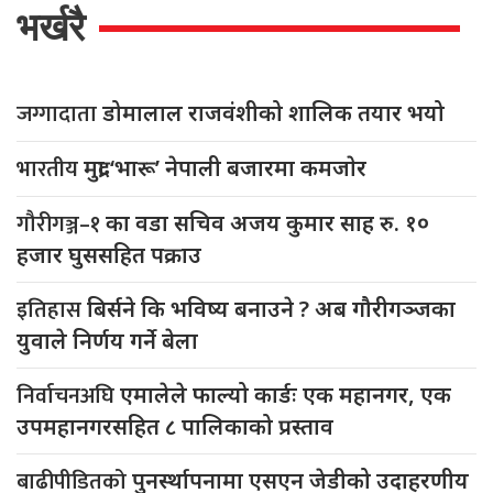
भर्खरै
जग्गादाता
डोमालाल राजवंशीको शालिक तयार भयो
भारतीय
मुद्रा ‘भारू’ नेपाली बजारमा कमजाेर
गौरीगञ्ज–१
का वडा सचिव अजय कुमार साह रु. १०
हजार घुससहित पक्राउ
इतिहास
बिर्सने कि भविष्य बनाउने ? अब गौरीगञ्जका
युवाले निर्णय गर्ने बेला
निर्वाचनअघि
एमालेले फाल्यो कार्डः एक महानगर, एक
उपमहानगरसहित ८ पालिकाको प्रस्ताव
बाढीपीडितको
पुनर्स्थापनामा एसएन जेडीको उदाहरणीय