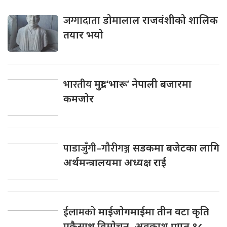
जग्गादाता
डोमालाल राजवंशीको शालिक
तयार भयो
भारतीय
मुद्रा ‘भारू’ नेपाली बजारमा
कमजाेर
पाडाजुँगी–गौरीगञ्ज
सडकमा बजेटका लागि
अर्थमन्त्रालयमा अध्यक्ष राई
ईलामकाे
माईजाेगमाईमा तीन वटा कृति
एकैसाथ विमाेचन, अवकाश प्राप्त १८