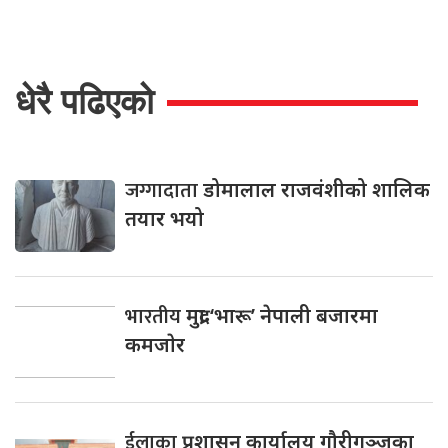
धेरै पढिएको
जग्गादाता
डोमालाल राजवंशीको शालिक
तयार भयो
भारतीय
मुद्रा ‘भारू’ नेपाली बजारमा
कमजाेर
ईलाका
प्रशासन कार्यालय गौरीगञ्जका