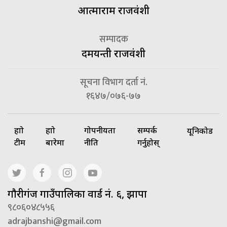
आत्माराम राजवंशी
सम्पादक
दमयन्ती राजवंशी
सूचना विभाग दर्ता नं.
१६४७/०७६-७७
हाम्रो
हाम्रो
गोपनीयता
सम्पर्क
यूनिकोड
टीम
बारेमा
नीति
गर्नुहोस्
गाैरीगंज गाउँपालिका वार्ड नं. ६, झापा
९८०६०४८५५६
adrajbanshi@gmail.com