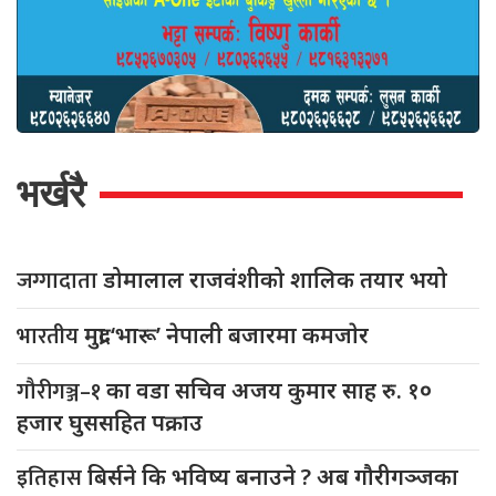
भर्खरै
जग्गादाता
डोमालाल राजवंशीको शालिक तयार भयो
भारतीय
मुद्रा ‘भारू’ नेपाली बजारमा कमजाेर
गौरीगञ्ज–१
का वडा सचिव अजय कुमार साह रु. १०
हजार घुससहित पक्राउ
इतिहास
बिर्सने कि भविष्य बनाउने ? अब गौरीगञ्जका