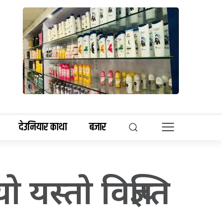
देउनियार काथा
बजार
स्ताे विज्ञप्ति