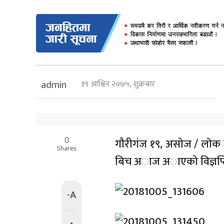
१९ आश्विन २०७५, शुक्रबार
admin
0
गाैरीगंज १९, असाेज / लाेक 
Shares
बिच अाज अाएकाे विज्ञप्त
-A