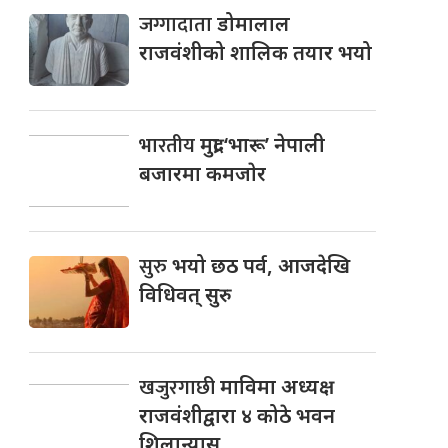
जग्गादाता
डोमालाल
राजवंशीको शालिक तयार भयो
भारतीय
मुद्रा ‘भारू’ नेपाली
बजारमा कमजाेर
सुरु
भयो छठ पर्व, आजदेखि
विधिवत् सुरु
खजुरगाछी
माविमा अध्यक्ष
राजवंशीद्वारा ४ कोठे भवन
शिलान्यास