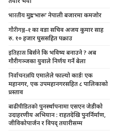
तयार भयो
भारतीय
मुद्रा ‘भारू’ नेपाली बजारमा कमजाेर
गौरीगञ्ज–१
का वडा सचिव अजय कुमार साह
रु. १० हजार घुससहित पक्राउ
इतिहास
बिर्सने कि भविष्य बनाउने ? अब
गौरीगञ्जका युवाले निर्णय गर्ने बेला
निर्वाचनअघि
एमालेले फाल्यो कार्डः एक
महानगर, एक उपमहानगरसहित ८ पालिकाको
प्रस्ताव
बाढीपीडितको
पुनर्स्थापनामा एसएन जेडीको
उदाहरणीय अभियान : राहतदेखि पुनर्निर्माण,
जीविकोपार्जन र विपद् तयारीसम्म