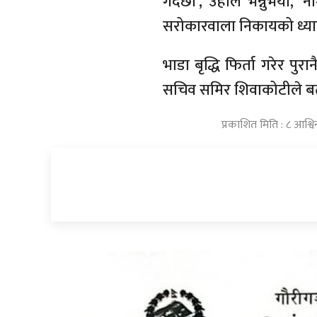
गर्दछौँ’, उहाँले भन्नुभय
सरोकारवाला निकायको ध्यान
भाडा बृद्धि फिर्ता गरेर प
सचिव समिर शिवाकोटीले ब
प्रकाशित मिति : ८ आश्