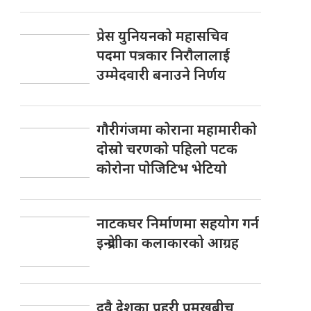
प्रेस युनियनकाे महासचिव
पदमा पत्रकार निराैलालाई
उम्मेदवारी बनाउने निर्णय
गाैरीगंजमा काेराना महामारीकाे
दाेस्राे चरणकाे पहिलाे पटक
काेराेना पाेजिटिभ भेटियाे
नाटकघर निर्माणमा सहयोग गर्न
इन्द्रेणीका कलाकारको आग्रह
दुवै देशका प्रहरी प्रमुखबीच