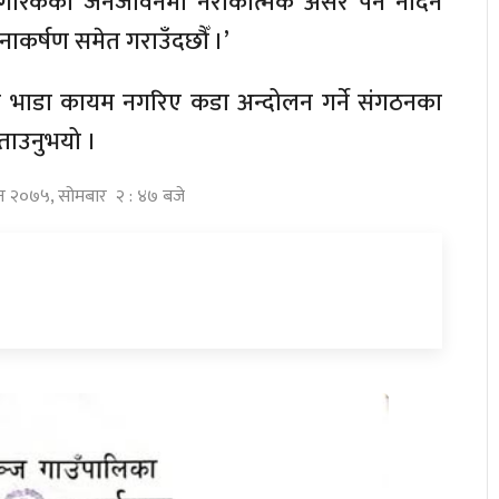
ो, ‘नागरिकको जनजीवनमा नराकात्मक असर पर्न नदिन
ाकर्षण समेत गराउँदछौँ ।’
ुरानै भाडा कायम नगरिए कडा अन्दोलन गर्ने संगठनका
ताउनुभयो ।
विन २०७५, सोमबार २ : ४७ बजे