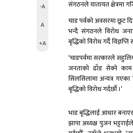
संगठनले यातायत क्षेत्रमा ग
-A
चाड पर्वको अवसरमा छूट दिनु
A
भन्दै संगठनले विरोध ज
बृद्धिको विरोध गर्दै विज्ञप्
+A
‘चाडपर्वमा सरकारले सहुलियत
जनताको ढाँड सेक्ने काम
सिलसिलामा अन्यत्र गएका वि
बृद्धिको विरोध गर्दछौँ ।’
भाड बृद्धिलाई आधार बनाएर अन
झापा अध्यक्ष पुजन भट्टराईल