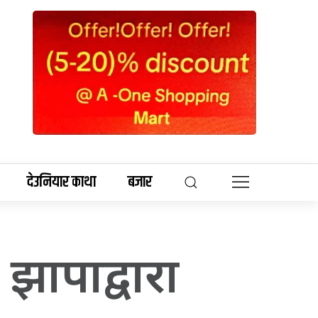
देउनियार काथा
बजार
ठन झापाद्वारा