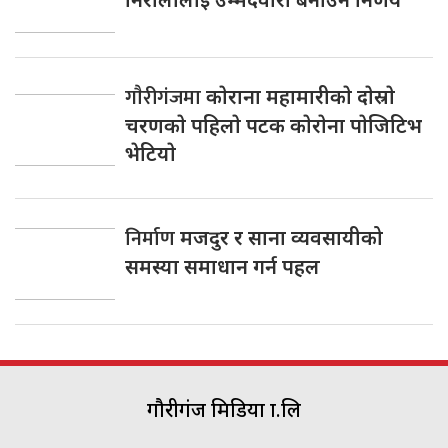
गाैरीगंजमा
काेराना महामारीकाे दाेस्राे
चरणकाे पहिलाे पटक काेराेना पाेजिटिभ
भेटियाे
निर्माण
मजदुर र साना व्यवसायीको
समस्या समाधान गर्न पहल
गौरीगंज मिडिया प्रा.लि