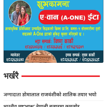
भर्खरै
जग्गादाता
डोमालाल राजवंशीको शालिक तयार भयो
भारतीय
मुद्रा ‘भारू’ नेपाली बजारमा कमजाेर