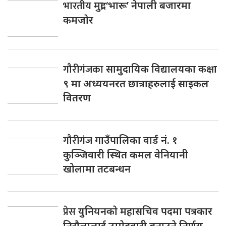
भारतीय
मुद्रा ‘भारू’ नेपाली बजारमा
कमजाेर
गौरीगंजका
सामुदायिक विद्यालयका कक्षा
९ मा अध्ययनरत छात्राहरुलाई साइकल
वितरण
गौरीगंज
गाउँपालिका वार्ड नं. १
कुञ्जिवारी स्थित कमल वेनियानी
खोलामा तटबन्धन
प्रेस
युनियनकाे महासचिव पदमा पत्रकार
निराैलालाई उम्मेदवारी बनाउने निर्णय