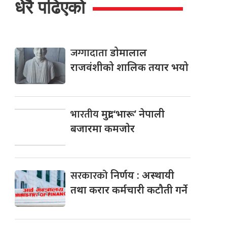
धेरै पढिएको
जग्गादाता
डोमालाल
राजवंशीको शालिक तयार भयो
भारतीय
मुद्रा ‘भारू’ नेपाली
बजारमा कमजाेर
सरकारको
निर्णय : अस्थायी
तथा करार कर्मचारी कटौती गर्ने