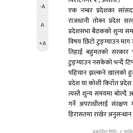
विराटनगर २ , असोज /
-A
एक नम्बर प्रदेशका सांसद
राजधानी तोक्न प्रदेश सर
A
प्रदेशसभा बैठकको शुन्य सम
विषय छिटो टुङ्ग्याउन माग ग
+A
तिहाई बहुमतको सरकार 
टुङ्ग्याउन नसकेको भन्दै टिप्
पहिचान झल्कने खालको हुनु
प्रदेश या कोशी किराँत प्रदेश 
त्यस्तै शुन्य समयमा बोल्दै
गर्ने अपराधीलाई संरक्षण ग
हिरासतमा राखेर अनुसन्धान ग
प्रकाशित मिति : २ आश्