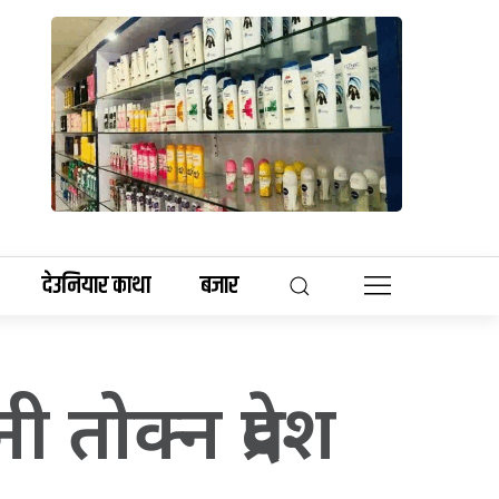
देउनियार काथा
बजार
 तोक्न प्रदेश