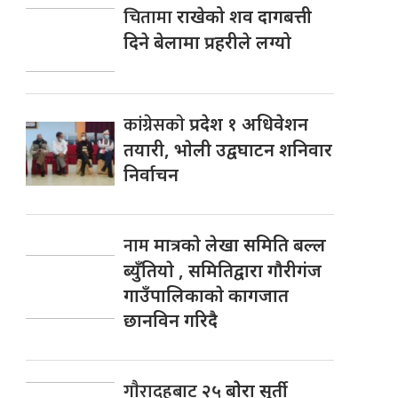
चितामा
राखेको शव दागबत्ती
दिने बेलामा प्रहरीले लग्यो
कांग्रेसकाे
प्रदेश १ अधिवेशन
तयारी, भाेली उद्वघाटन शनिवार
निर्वाचन
नाम
मात्रकाे लेखा समिति बल्ल
ब्युँतियाे , समितिद्वारा गाैरीगंज
गाउँपालिकाकाे कागजात
छानविन गरिदै
गाैरादहबाट
२५ बाेेरा सुर्ती