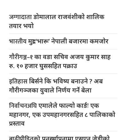
जग्गादाता
डोमालाल राजवंशीको शालिक
तयार भयो
भारतीय
मुद्रा ‘भारू’ नेपाली बजारमा कमजाेर
गौरीगञ्ज–१
का वडा सचिव अजय कुमार साह
रु. १० हजार घुससहित पक्राउ
इतिहास
बिर्सने कि भविष्य बनाउने ? अब
गौरीगञ्जका युवाले निर्णय गर्ने बेला
निर्वाचनअघि
एमालेले फाल्यो कार्डः एक
महानगर, एक उपमहानगरसहित ८ पालिकाको
प्रस्ताव
बाढीपीडितको
पुनर्स्थापनामा एसएन जेडीको