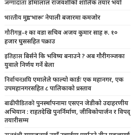
जग्गादाता
डोमालाल राजवंशीको शालिक तयार भयो
भारतीय
मुद्रा ‘भारू’ नेपाली बजारमा कमजाेर
गौरीगञ्ज–१
का वडा सचिव अजय कुमार साह रु. १०
हजार घुससहित पक्राउ
इतिहास
बिर्सने कि भविष्य बनाउने ? अब गौरीगञ्जका
युवाले निर्णय गर्ने बेला
निर्वाचनअघि
एमालेले फाल्यो कार्डः एक महानगर, एक
उपमहानगरसहित ८ पालिकाको प्रस्ताव
बाढीपीडितको
पुनर्स्थापनामा एसएन जेडीको उदाहरणीय
अभियान : राहतदेखि पुनर्निर्माण, जीविकोपार्जन र विपद्
तयारीसम्म
समाजलाई नयाँ उचाईमा पुर्याउने तीन महत्वपूर्ण