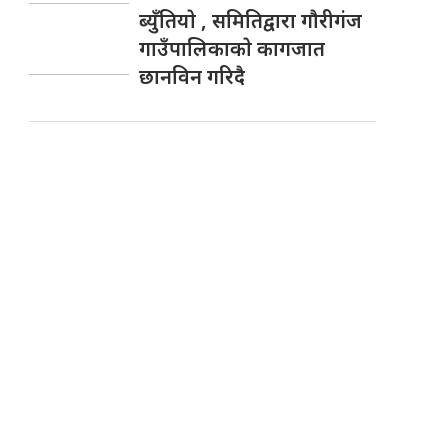
ब्युँतियाे , समितिद्वारा गाैरीगंज
गाउँपालिकाकाे कागजात
छानविन गरिदै