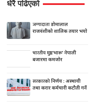
धेरै पढिएको
जग्गादाता
डोमालाल
राजवंशीको शालिक तयार भयो
भारतीय
मुद्रा ‘भारू’ नेपाली
बजारमा कमजाेर
सरकारको
निर्णय : अस्थायी
तथा करार कर्मचारी कटौती गर्ने