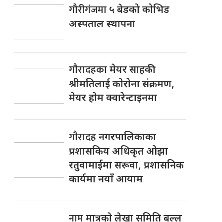
गौरीगंजमा
५ बेडको कोभिड
अस्पताल स्थापना
गाैरादहका
मेयर साहकी
श्रीमतिलाई काेराेना संक्रमण,
मेयर हाेम क्वारेन्टाइनमा
गाैरादह
नगरपालिकाका
प्रशासकिय अधिकृत ओझा
रतुवामाईमा सरूवा, प्रशासनिक
कार्यमा नयाँ आयाम
नाम
मात्रकाे लेखा समिति बल्ल