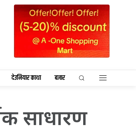
देउनियार काथा
बजार
र्षिक साधारण