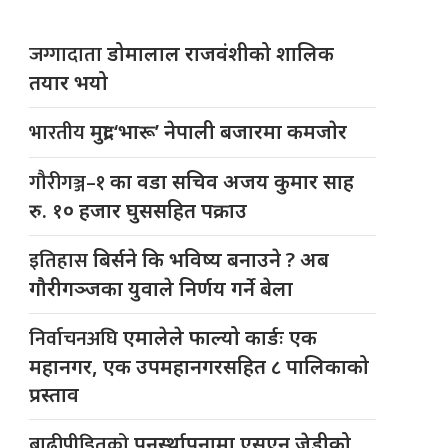
जग्गादाता
डोमालाल राजवंशीको शालिक
तयार भयो
भारतीय
मुद्रा ‘भारू’ नेपाली बजारमा कमजाेर
गौरीगञ्ज–१
का वडा सचिव अजय कुमार साह
रु. १० हजार घुससहित पक्राउ
इतिहास
बिर्सने कि भविष्य बनाउने ? अब
गौरीगञ्जका युवाले निर्णय गर्ने बेला
निर्वाचनअघि
एमालेले फाल्यो कार्डः एक
महानगर, एक उपमहानगरसहित ८ पालिकाको
प्रस्ताव
बाढीपीडितको
पुनर्स्थापनामा एसएन जेडीको