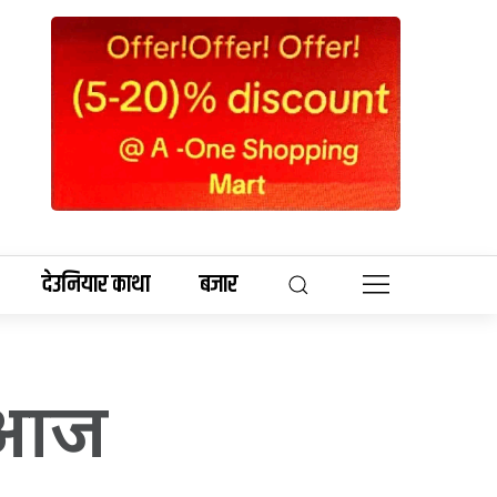
देउनियार काथा
बजार
न आज