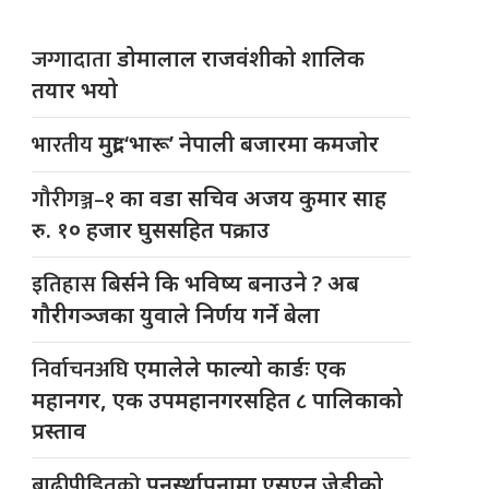
जग्गादाता
डोमालाल राजवंशीको शालिक
तयार भयो
भारतीय
मुद्रा ‘भारू’ नेपाली बजारमा कमजाेर
गौरीगञ्ज–१
का वडा सचिव अजय कुमार साह
रु. १० हजार घुससहित पक्राउ
इतिहास
बिर्सने कि भविष्य बनाउने ? अब
गौरीगञ्जका युवाले निर्णय गर्ने बेला
निर्वाचनअघि
एमालेले फाल्यो कार्डः एक
महानगर, एक उपमहानगरसहित ८ पालिकाको
प्रस्ताव
बाढीपीडितको
पुनर्स्थापनामा एसएन जेडीको