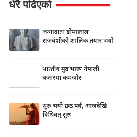
धेरै पढिएको
जग्गादाता
डोमालाल
राजवंशीको शालिक तयार भयो
भारतीय
मुद्रा ‘भारू’ नेपाली
बजारमा कमजाेर
सुरु
भयो छठ पर्व, आजदेखि
विधिवत् सुरु