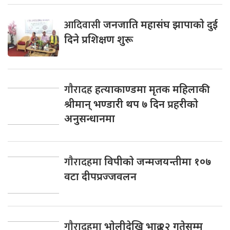
आदिवासी
जनजाति महासंघ झापाकाे दुई
दिने प्रशिक्षण शुरू
गाैरादह
हत्याकाण्डमा मृतक महिलाकी
श्रीमान् भण्डारी थप ७ दिन प्रहरीकाे
अनुसन्धानमा
गाैरादहमा
विपीकाे जन्मजयन्तीमा १०७
वटा दीपप्रज्जवलन
गाैरादहमा
भाेलीदेखि भाद्र २२ गतेसम्म