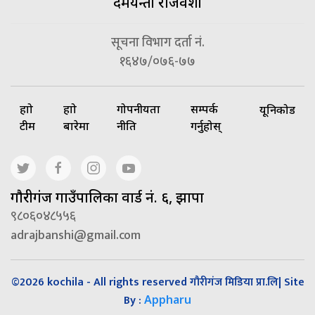
दमयन्ती राजवंशी
सूचना विभाग दर्ता नं.
१६४७/०७६-७७
हाम्रो
हाम्रो
गोपनीयता
सम्पर्क
यूनिकोड
टीम
बारेमा
नीति
गर्नुहोस्
गाैरीगंज गाउँपालिका वार्ड नं. ६, झापा
९८०६०४८५५६
adrajbanshi@gmail.com
©2026 kochila - All rights reserved गौरीगंज मिडिया प्रा.लि| Site
By :
Appharu