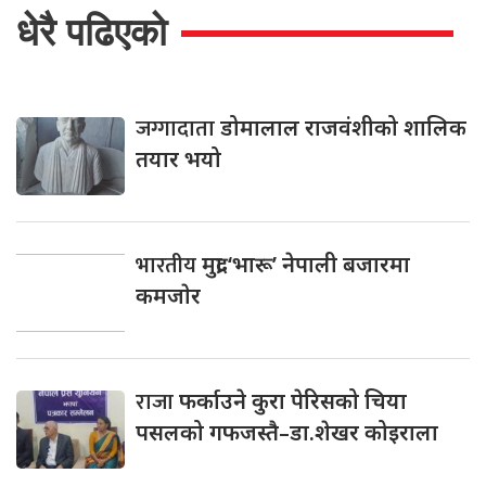
धेरै पढिएको
जग्गादाता
डोमालाल राजवंशीको शालिक
तयार भयो
भारतीय
मुद्रा ‘भारू’ नेपाली बजारमा
कमजाेर
राजा
फर्काउने कुरा पेरिसको चिया
पसलको गफजस्तै–डा.शेखर कोइराला