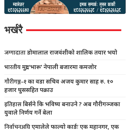
भर्खरै
जग्गादाता
डोमालाल राजवंशीको शालिक तयार भयो
भारतीय
मुद्रा ‘भारू’ नेपाली बजारमा कमजाेर
गौरीगञ्ज–१
का वडा सचिव अजय कुमार साह रु. १०
हजार घुससहित पक्राउ
इतिहास
बिर्सने कि भविष्य बनाउने ? अब गौरीगञ्जका
युवाले निर्णय गर्ने बेला
निर्वाचनअघि
एमालेले फाल्यो कार्डः एक महानगर, एक