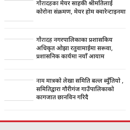
गाैरादहका
मेयर साहकी श्रीमतिलाई
काेराेना संक्रमण, मेयर हाेम क्वारेन्टाइनमा
गाैरादह
नगरपालिकाका प्रशासकिय
अधिकृत ओझा रतुवामाईमा सरूवा,
प्रशासनिक कार्यमा नयाँ आयाम
नाम
मात्रकाे लेखा समिति बल्ल ब्युँतियाे ,
समितिद्वारा गाैरीगंज गाउँपालिकाकाे
कागजात छानविन गरिदै