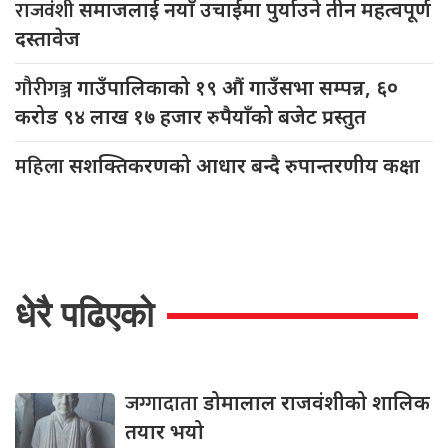
राजवंशी
समाजलाई नयाँ उचाईमा पुर्याउने तीन महत्वपूर्ण
दस्तावेज
गौरीगञ्ज
गाउँपालिकाको १९ औं गाउँसभा सम्पन्न, ६०
करोड ९४ लाख १७ हजार रुपैयाँको बजेट प्रस्तुत
महिला
सशक्तिकरणको आधार बन्दै रुपान्तरणीय कक्षा
धेरै पढिएको
जग्गादाता
डोमालाल राजवंशीको शालिक
तयार भयो