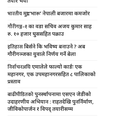
तयार भयो
भारतीय
मुद्रा ‘भारू’ नेपाली बजारमा कमजाेर
गौरीगञ्ज–१
का वडा सचिव अजय कुमार साह
रु. १० हजार घुससहित पक्राउ
इतिहास
बिर्सने कि भविष्य बनाउने ? अब
गौरीगञ्जका युवाले निर्णय गर्ने बेला
निर्वाचनअघि
एमालेले फाल्यो कार्डः एक
महानगर, एक उपमहानगरसहित ८ पालिकाको
प्रस्ताव
बाढीपीडितको
पुनर्स्थापनामा एसएन जेडीको
उदाहरणीय अभियान : राहतदेखि पुनर्निर्माण,
जीविकोपार्जन र विपद् तयारीसम्म