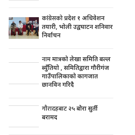
कांग्रेसकाे
प्रदेश १ अधिवेशन
तयारी, भाेली उद्वघाटन शनिवार
निर्वाचन
नाम
मात्रकाे लेखा समिति बल्ल
ब्युँतियाे , समितिद्वारा गाैरीगंज
गाउँपालिकाकाे कागजात
छानविन गरिदै
गाैरादहबाट
२५ बाेेरा सुर्ती
बरामद