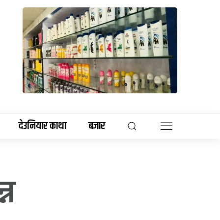
देउनियार काथा
बजार
्न