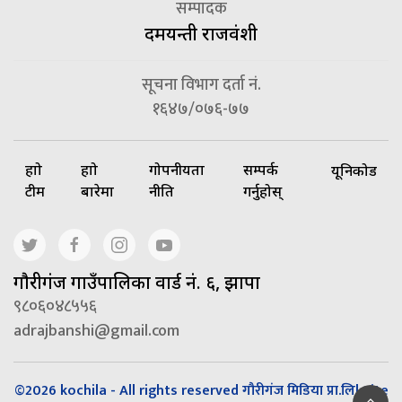
सम्पादक
दमयन्ती राजवंशी
सूचना विभाग दर्ता नं.
१६४७/०७६-७७
हाम्रो
हाम्रो
गोपनीयता
सम्पर्क
यूनिकोड
टीम
बारेमा
नीति
गर्नुहोस्
गाैरीगंज गाउँपालिका वार्ड नं. ६, झापा
९८०६०४८५५६
adrajbanshi@gmail.com
©2026 kochila - All rights reserved गौरीगंज मिडिया प्रा.लि| Site