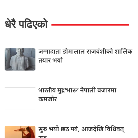
धेरै पढिएको
जग्गादाता
डोमालाल राजवंशीको शालिक
तयार भयो
भारतीय
मुद्रा ‘भारू’ नेपाली बजारमा
कमजाेर
सुरु
भयो छठ पर्व, आजदेखि विधिवत्
सुरु