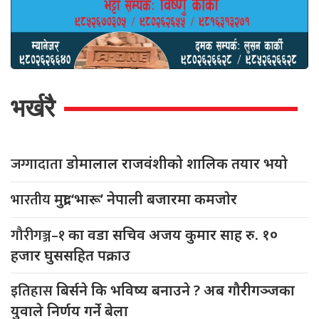
भर्खरै
जग्गादाता
डोमालाल राजवंशीको शालिक तयार भयो
भारतीय
मुद्रा ‘भारू’ नेपाली बजारमा कमजाेर
गौरीगञ्ज–१
का वडा सचिव अजय कुमार साह रु. १०
हजार घुससहित पक्राउ
इतिहास
बिर्सने कि भविष्य बनाउने ? अब गौरीगञ्जका
युवाले निर्णय गर्ने बेला