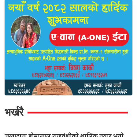
भर्खरै
जग्गादाता
डोमालाल राजवंशीको शालिक तयार भयो