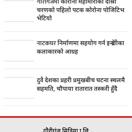
गाैरीगंजमा
काेराना महामारीकाे दाेस्राे
चरणकाे पहिलाे पटक काेराेना पाेजिटिभ
भेटियाे
नाटकघर
निर्माणमा सहयोग गर्न इन्द्रेणीका
कलाकारको आग्रह
दुवै
देशका प्रहरी प्रमुखबीच घटना स्थलमै
सहमति, चाैपाया रातारात तस्करी हुँदै
गौरीगंज मिडिया प्रा.लि