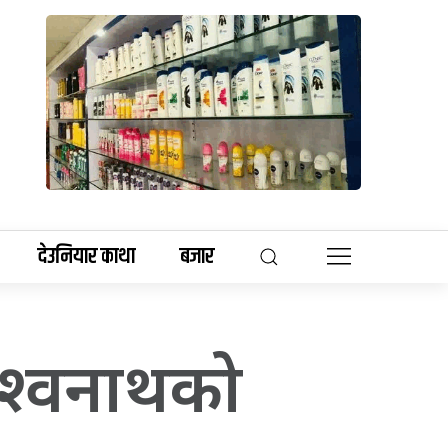
देउनियार काथा
बजार
विश्वनाथको