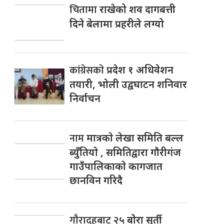
चितामा
राखेको शव दागबत्ती
दिने बेलामा प्रहरीले लग्यो
कांग्रेसकाे
प्रदेश १ अधिवेशन
तयारी, भाेली उद्वघाटन शनिवार
निर्वाचन
नाम
मात्रकाे लेखा समिति बल्ल
ब्युँतियाे , समितिद्वारा गाैरीगंज
गाउँपालिकाकाे कागजात
छानविन गरिदै
गाैरादहबाट
२५ बाेेरा सुर्ती