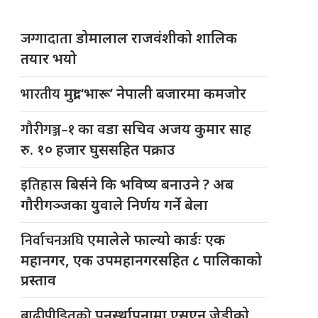
जग्गादाता
डोमालाल राजवंशीको शालिक
तयार भयो
भारतीय
मुद्रा ‘भारू’ नेपाली बजारमा कमजाेर
गौरीगञ्ज–१
का वडा सचिव अजय कुमार साह
रु. १० हजार घुससहित पक्राउ
इतिहास
बिर्सने कि भविष्य बनाउने ? अब
गौरीगञ्जका युवाले निर्णय गर्ने बेला
निर्वाचनअघि
एमालेले फाल्यो कार्डः एक
महानगर, एक उपमहानगरसहित ८ पालिकाको
प्रस्ताव
बाढीपीडितको
पुनर्स्थापनामा एसएन जेडीको