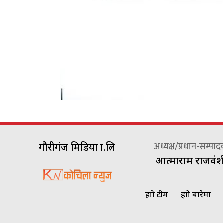
अध्यक्ष/प्रधान-सम्पा
गौरीगंज मिडिया प्रा.लि
आत्माराम राजवंश
हाम्रो टीम
हाम्रो बारेमा