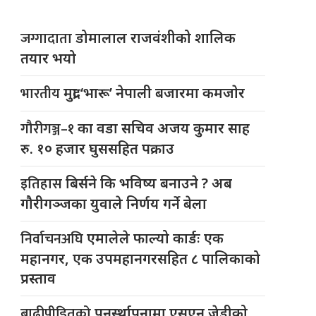
जग्गादाता
डोमालाल राजवंशीको शालिक
तयार भयो
भारतीय
मुद्रा ‘भारू’ नेपाली बजारमा कमजाेर
गौरीगञ्ज–१
का वडा सचिव अजय कुमार साह
रु. १० हजार घुससहित पक्राउ
इतिहास
बिर्सने कि भविष्य बनाउने ? अब
गौरीगञ्जका युवाले निर्णय गर्ने बेला
निर्वाचनअघि
एमालेले फाल्यो कार्डः एक
महानगर, एक उपमहानगरसहित ८ पालिकाको
प्रस्ताव
बाढीपीडितको
पुनर्स्थापनामा एसएन जेडीको