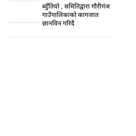
ब्युँतियाे , समितिद्वारा गाैरीगंज
गाउँपालिकाकाे कागजात
छानविन गरिदै