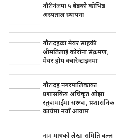
गौरीगंजमा
५ बेडको कोभिड
अस्पताल स्थापना
गाैरादहका
मेयर साहकी
श्रीमतिलाई काेराेना संक्रमण,
मेयर हाेम क्वारेन्टाइनमा
गाैरादह
नगरपालिकाका
प्रशासकिय अधिकृत ओझा
रतुवामाईमा सरूवा, प्रशासनिक
कार्यमा नयाँ आयाम
नाम
मात्रकाे लेखा समिति बल्ल