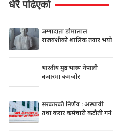
धेरै पढिएको
जग्गादाता
डोमालाल
राजवंशीको शालिक तयार भयो
भारतीय
मुद्रा ‘भारू’ नेपाली
बजारमा कमजाेर
सरकारको
निर्णय : अस्थायी
तथा करार कर्मचारी कटौती गर्ने