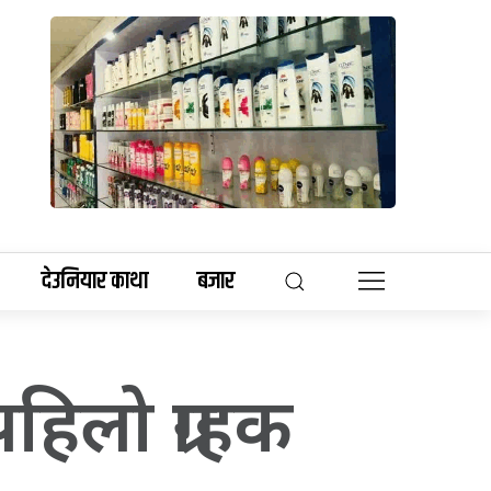
देउनियार काथा
बजार
हिलो ग्राहक