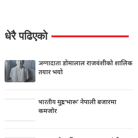
धेरै पढिएको
जग्गादाता
डोमालाल राजवंशीको शालिक
तयार भयो
भारतीय
मुद्रा ‘भारू’ नेपाली बजारमा
कमजाेर