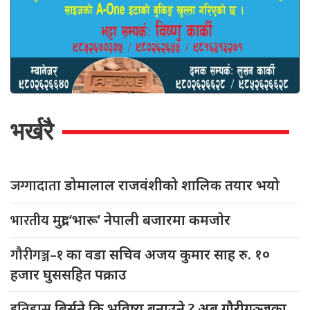
भर्खरै
जग्गादाता
डोमालाल राजवंशीको शालिक तयार भयो
भारतीय
मुद्रा ‘भारू’ नेपाली बजारमा कमजाेर
गौरीगञ्ज–१
का वडा सचिव अजय कुमार साह रु. १०
हजार घुससहित पक्राउ
इतिहास
बिर्सने कि भविष्य बनाउने ? अब गौरीगञ्जका