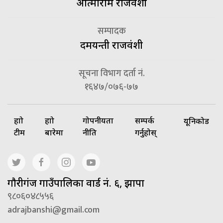
आत्माराम राजवंशी
सम्पादक
दमयन्ती राजवंशी
सूचना विभाग दर्ता नं.
१६४७/०७६-७७
हाम्रो
हाम्रो
गोपनीयता
सम्पर्क
यूनिकोड
टीम
बारेमा
नीति
गर्नुहोस्
गाैरीगंज गाउँपालिका वार्ड नं. ६, झापा
९८०६०४८५५६
adrajbanshi@gmail.com