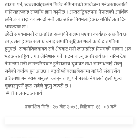
ठाउमा गर्ने, ब्यबसायीहरुसंग मिलेर सेमिनारको आयोजना गर्नेजस्ताकार्यले
मानिसहरुलाइ सम्बन्धि ज्ञान बढ्नेछ । अन्तराष्ट्रियरुपमा नेपालको आर्थिक
छबि उच्च राख्न यथासक्दो मनी लाउन्डरिङ नियमलाई अरु गतिशिलता दिन
आवश्यक छ ।
छोटो समयमामनी लाउन्डरिङ सम्बधिनेपालमा भएका कार्यहरु सह्रानीय छ
तर,यसलाई अरु ससक्त बनाइ सम्पत्ति सुद्दिकरणको कार्य द तगतिमा
हुनुपर्छ। राजनीतिलगायत सबै क्षेत्रबाट मनी लाउन्डरिङ नियमको पालना अरु
भइ अन्तराष्ट्रिय जगत लेबिश्वास गर्ने कदम चाल्नु अपरिहार्य छ । गरिब देश
नेपालमा मनी लाउन्डरिङबाट हुनेराजस्व चुवावट तथा अपराधलाई रोक्नु
सबैको कर्तव्य हुन आउछ । बढ्दोग्लोबलाइजेसनमा बाहिरी संसारसँग
प्रतिस्पर्धा गर्न रयस अनुरुप कानुन लागु गर्न नसके नेपालले ठुलो मूल्य
चुकाउनुपर्ने कुरा सबैले बुझ्नु जरुरी छ ।
# विकलचन्द्र आचार्य
प्रकाशित मिति : २७ जेष्ठ २०७३, बिहिबार ११ : ०३ बजे