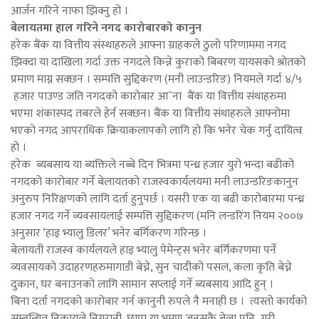
आर्जन गरिने नाफा झिक्नु हो ।
बेलायतमा हाल गरिने नगद कारोबारको कानुन
हरेक बैंक या वित्तीय संस्थाहरुले आफ्ना ग्राहकले ठुलो परिणाममा नगद
झिक्दा या दाखिला गर्दा उक्त नगदले किन्ने कुराको बिबरण यायसको श्रोतको
प्रमाण माग्न सक्छन । सम्पत्ति सुद्दिकरण (मनी लाउन्डरिङ) नियमले गर्दा ४/५
हजार पाउण्ड जति नगदको कारोबार आˆना बैंक या वित्तीय संथाहरुमा
भएमा शंकास्पद तबरले हेर्न सक्छन। बैंक या वित्तीय संथाहरुले आफ्नोमा
भएको नगद आपराधिक क्रियाकलापको लागि हो कि भनेर चेक गर्नु दायित्व
हो ।
हरेक ब्यबसाय या ब्यक्तिले नब्बे दिन भित्रमा पन्ध्र हजार युरो भन्दा बढीको
नगदको कारोबार गर्ने बेलायतको राजस्वकार्यलयमा मनी लाउन्डरिङकानुन
अनुरुप निरिक्षणको लागि दर्ता हुनुपर्छ । यसरी एक या बढी कारोबारमा पन्ध्र
हजार नगद गर्ने व्यवसायलाई सम्पत्ति सुद्दिकरण (मनि लन्डरिंग नियम २००७
अनुसार ‘हाइ भ्यालु डिलर’ भनेर बर्गिकरण गरिन्छ ।
बेलायती राजस्व कार्यलयले हाइ भ्यालु पेमेन्ट्स भनेर बर्गिकरणमा पर्ने
व्यवसायको उदाहरणहरुमागाडी बेच्ने, सुन चादीको पसल, कला कृति बेच्ने
दुकान, घर बनाउनको लागि सामान सप्लाई गर्ने ब्यबसाय आदि हुन् ।
बिना दर्ता नगदको कारोबार गर्न कानुनी रुपले नै मनाही छ । त्यस्तो कार्यको
सम्बन्धित निकायले निगरानी, छापा या भ्रमण जुनसुकै बेला पनि गरी