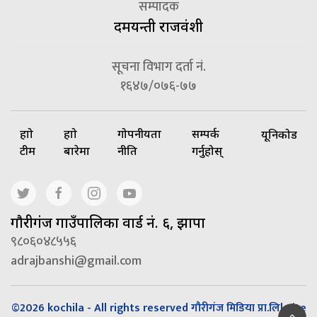
सम्पादक
दमयन्ती राजवंशी
सूचना विभाग दर्ता नं.
१६४७/०७६-७७
हाम्रो
हाम्रो
गोपनीयता
सम्पर्क
यूनिकोड
टीम
बारेमा
नीति
गर्नुहोस्
गाैरीगंज गाउँपालिका वार्ड नं. ६, झापा
९८०६०४८५५६
adrajbanshi@gmail.com
©2026 kochila - All rights reserved गौरीगंज मिडिया प्रा.लि| Site