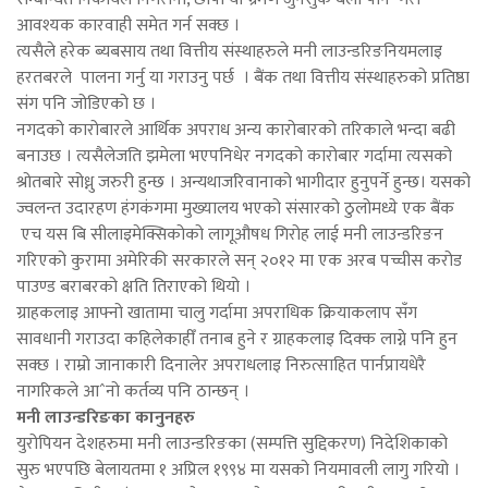
आवश्यक कारवाही समेत गर्न सक्छ ।
त्यसैले हरेक ब्यबसाय तथा वित्तीय संस्थाहरुले मनी लाउन्डरिङनियमलाइ
हरतबरले पालना गर्नु या गराउनु पर्छ । बैंक तथा वित्तीय संस्थाहरुको प्रतिष्ठा
संग पनि जोडिएको छ ।
नगदको कारोबारले आर्थिक अपराध अन्य कारोबारको तरिकाले भन्दा बढी
बनाउछ । त्यसैलेजति झमेला भएपनिधेर नगदको कारोबार गर्दामा त्यसको
श्रोतबारे सोध्नु जरुरी हुन्छ । अन्यथाजरिवानाको भागीदार हुनुपर्ने हुन्छ। यसको
ज्वलन्त उदारहण हंगकंगमा मुख्यालय भएको संसारको ठुलोमध्ये एक बैंक
एच यस बि सीलाइमेक्सिकोको लागूऔषध गिरोह लाई मनी लाउन्डरिङन
गरिएको कुरामा अमेरिकी सरकारले सन् २०१२ मा एक अरब पच्चीस करोड
पाउण्ड बराबरको क्षति तिराएको थियो ।
ग्राहकलाइ आफ्नो खातामा चालु गर्दामा अपराधिक क्रियाकलाप सँग
सावधानी गराउदा कहिलेकाहीँ तनाब हुने र ग्राहकलाइ दिक्क लाग्ने पनि हुन
सक्छ । राम्रो जानाकारी दिनालेर अपराधलाइ निरुत्साहित पार्नप्रायधेरै
नागरिकले आˆनो कर्तव्य पनि ठान्छन् ।
मनी लाउन्डरिङका कानुनहरु
युरोपियन देशहरुमा मनी लाउन्डरिङका (सम्पत्ति सुद्दिकरण) निदेशिकाको
सुरु भएपछि बेलायतमा १ अप्रिल १९९४ मा यसको नियमावली लागु गरियो ।