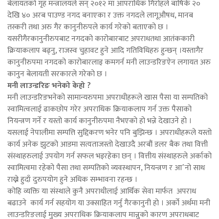
बेलायतको गृह मन्त्रालयले सन् २०१२ मा आपराधिक गिरोहले बाषिर्क २०
देखि ४० अरब पाउण्ड नगद बनाएका र उक्त नगदले लागूऔषध, मानब
तस्करी तथा अरु गैर कानुनीरुपले कार्य गरेको बताएको छ ।
यसरीगैरकानुनीरुपबाट नगदको कारोबारबाट अपराधतथा आतंककारी
क्रियाकलाप बढ्नु, राजस्व चुहावट हुने आदि गतिविधिहरु हुन्छन् ।यस्तागैर
कानुनीरुपमा नगदको कारोबारलाइ कमगर्न मनी लाउन्डरिङऐन लगायत अरु
कानुन बेलायती सरकारले गरेको छ ।
मनी लाउन्डरिङ भनेको केहो ?
मनी लाउन्डरिङभनेको सामान्यरुपमा अपराधीहरूले खास पैसा या सम्पतिको
स्वामित्वलाई ढाकछोप गरेर अपराधिक क्रियाकलाप गर्न उक्त पैसाको
नियन्त्रण गर्ने र यस्तो कार्य कानुनीरुपमा नैभएको हो भन्ने देखाउने हो ।
यसलाई नेपालीमा सम्पत्ति सुद्दिकरण भनेर पनि बुझिन्छ । अपराधीहरूले यस्तो
कार्य अनेक झुटको आडमा सत्यताजस्तो देखाउदै अरबौं डलर बैक तथा वित्ती
संस्थाहरुलाई उपयोग गर्न सफल भइरहेका छन् । वित्तीय संस्थाहरुले अर्काको
स्वामित्वमा रहेको पैसा तथा सम्पतिको व्यवस्थापन, नियन्त्रण र आˆनो साथ
राख्ने हुदाँ दुरुपयोग हुने अधिक सम्भावना रहन्छ ।
कोहि व्यक्ति या संस्थाले कुनै अपराधीलाई आर्थिक सेवा मार्फत अपराध
बढाउने कार्य गर्न सहयोग या उक्साहित गर्नु गैरकानुनी हो । अर्को अर्थमा मनी
लाउन्डरिङलाई मुख्य अपराधिक क्रियाकलाप मान्नुको कारण अपराधबाट