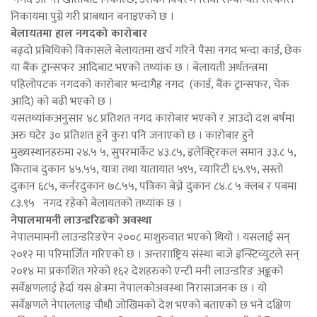
निकायमा पुग्ने गरी प्राबधान बनाइएको छ ।
बेलायतमा हाल नगदको कारोबार
बढ्दो प्रबिधिको विकासले बेलायतमा खर्च गरिने पैसा नगद भन्दा कार्ड, छेक
या बैंक ट्रान्सफर आदिबाट भएको तथ्यांक छ । बेलायती अर्थतन्त्रमा
पहिलोपटक नगदको कारोबार भन्दागैह्र नगद (कार्ड, बैंक ट्रान्सफर, चेक
आदि) को बढी भएको छ ।
यसतथ्यांकअनुसार ४८ प्रतिशत नगद कारोबार भएको र आउदो दश बर्षमा
अरु घटेर ३० प्रतिशत हुने कुरा पनि जनाएको छ । कारोबार हुने
मुख्यस्थानहरुमा २४.५ ५, सुपरमार्केट ४३.८५, इलेक्टि्रकल समान ३३.८ ५,
किताब दुकान ४५.५५, यात्रा तथा यातायात ५९५, च्यारिटी ६५.९५, सस्तो
दुकान ६८५, कर्नरदुकान ७८.५५, पत्रिका बेच्ने दुकान ८४.८ ५ क्लब र पबमा
८३.९५ नगद रहेको बेलायतको तथ्यांक छ ।
नेपालमामनी लाउन्डरिङको अवस्था
नेपालमामनी लाउन्डरिङऐन २००८ माशुरुवात भएको थियो । यसलाई सन्
२०१२ मा परिमार्जित गरिएको छ । अन्तरााष्ट्रिय संस्था बाजे इन्स्टिच्युटले सन्
२०१४ मा प्रकाशित गरेको १६२ देशहरुको एन्टी मनी लाउन्डरिङ अङ्कको
सर्वेक्षणलाई हेर्दा यस क्षेत्रमा नेपालकोअवस्था निरासाजनक छ । यो
सर्वेक्षणले नेपाललाइ चौधौ जोखिमको देश भएको बताएको छ भने दक्षिण