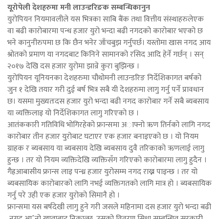
यूरोपेली देशहरुमा मनी लाउन्डरिङक सम्बन्धिकानुन
युरोपियन नियमावलीले यस भित्रका साबि बैंक तथा वित्तीय संस्थाहरुलेएक
वा बढी कारोबारमा पन्ध हजार युरो भन्दा बढी नगदको कारोबार भएको छ
भने कानुनीरुपमा छ कि छैन भनेर जाँचबुझ गर्नुपर्छ। यस्तोमा खास नगद आय
श्रोतको प्रमाण या नगदबाट किनिने सामानको रसिद आदि हेर्ने गर्छन् । सन्
२०१७ देखि दस हजार युरोमा झान्रे कुरा बुझिन्छ ।
युरोपियन यूनियनका देशहरुमा चौथोमनी लाउन्डरिङ निर्देशिकागत बर्षको
जुन १ देखि तयार गरी दुई बर्ष भित्र सबै यी देशहरुमा लागु गर्नु पर्ने प्रावधान
छ। यसमा मुख्यतःदस हजार युरो भन्दा बढी नगद कारोबार गर्ने सबै ब्यबसाय
या व्यक्तिलाइ यो निर्देशिकागत लागु गरिएको छ ।
आतंककारी गतिविधि भोगिरहेको फ्रान्समा अाफ्नो ऋण तिर्नको लागि नगद
कारोबार तीन हजार युरोबाट घटाएर एक हजार बनाइएको छ । यो नियम
ग्राहक र ब्यबसाय या ब्यबसाय देखि ब्यबसाय दुवै तरिकाको ऋणलाई लागु
हुन्छ । तर यो नियम व्यक्तिदेखि व्यक्तिसँग गरिएको कारोबारमा लागु हुदैन ।
गैह्रआबासीय फ्रान्स लाइ पन्ध्र हजार युरोसम्म नगद राख्न पाइन्छ । तर यो
ब्यबसायिक कारोबारको लागि नभई व्यक्तिगतको लागि मात्र हो । ब्यबसायिक
गर्नु परे उही एक हजार युरोको सिमानै हो ।
फ्रान्समा यस बर्षदेखी लागु हुने गरी जसले महिनामा दस हजार युरो भन्दा बढी
नगद आˆनो खाताबाट निकाल्छ, उसको विवरण सिधा सम्बन्धित सरकारी