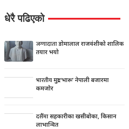
धेरै पढिएको
जग्गादाता
डोमालाल राजवंशीको शालिक
तयार भयो
भारतीय
मुद्रा ‘भारू’ नेपाली बजारमा
कमजाेर
दसैँमा
सहकारीका खसीबोका, किसान
लाभान्वित