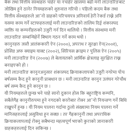
बैक तथा वित्तीय संस्थाहरु चाहेर या नचाहेर खासमा बढी मनी लाउन्डरिङबाट
जोखिम हुने ठानेर नियमहरुको शुरुवात गरियो । पहिलो कदम बैक तथा
वित्तीय सँस्थाहरुले आˆनो ग्राहको परिचयपत्र अनिवार्य हेरी रेकर्ड राख्ने अनि
यसमा काम गर्ने स्टाफहरुलाई मनी लाउन्डरिङको तालिम दिई शंकास्पद
व्यक्ति या कम्पनीहरुको उजुरी गर्न दिन थालियो । वित्तीय संस्थामा मनी
लाउन्डरिङ सम्बन्धिहेर्ने बिभाग गठन गर्ने काम भयो ।
कानुनहरु जस्तै आतंककारी ऐन (२०००), अपराध र सुरक्षा ऐन(२००१),
प्रोसिड अफ क्याइम याक्ट (२००२), सिरियस क्राइम र पुलिस ऐन (२००५)
मनी लाउन्डरिङ ऐन (२००७) ले बेलायतको आर्थिक क्षेत्रलाइ सुरक्षित राख्न
बनाइएको हो ।
मनी लाउन्डरिङ कानुनअनुसार शंकास्पद क्रियाकलापको उजुरी नगरेमा पाँच
बर्षसम्म कैद हुने कानुनी प्राबधान छ । मनी लाउन्डरिङ कानुन उलंघन गरेचौध
बर्ष सम्म कैद हुने कानुन छ ।
यी नियमहरुले छुन्छ भने चाहे सानो दुकान होस कि बहुराष्ट्रिय कम्पनि,
सबैलेगैह्र कानुनीरुपमा हुने नगदको कारोबार रोक्न आˆनो नियन्त्रण गर्ने बिधि
राख्नुपर्ने हुन्छ । यी नियम पालना गर्दामा ठुलो संख्यामा नियम पालना गर्ने
मानिसहरुलाई असुविधा हुन सक्छ । तर गैह्रकानुनी तथा अपराधिक
क्रियाकलापलाई रोक्नु सबैभन्दा महत्वपूर्ण भएको कुराको जानाकारी
ग्राहकहरुलाई दिन सकिन्छ ।