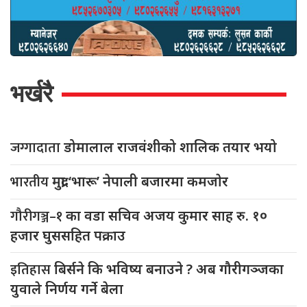
भर्खरै
जग्गादाता
डोमालाल राजवंशीको शालिक तयार भयो
भारतीय
मुद्रा ‘भारू’ नेपाली बजारमा कमजाेर
गौरीगञ्ज–१
का वडा सचिव अजय कुमार साह रु. १०
हजार घुससहित पक्राउ
इतिहास
बिर्सने कि भविष्य बनाउने ? अब गौरीगञ्जका
युवाले निर्णय गर्ने बेला