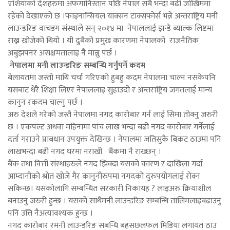
एशियाको देशहरुमा अफगानिस्तान पछि नेपाल सबै भन्दा बढी जोखिममा
रहेको देखाएको छ ।फाइनान्सियल याक्सन टाक्सफोर्स भन्ने अन्तराष्ट्रिय मनी
लाउन्डरिङ वाचडग संस्थाले सन् २०१४ मा नेपाललाई झन्डै ब्याल्क लिष्टमा
राख्न खोजेको थियो । यी दुबैको प्रमुख कारणमा नेपालको राजनैतिक
अबुझपनर असक्षमतालाइ नै मान्नु पर्छ ।
नेपालमा मनी लाउन्डरिङ सम्बन्धि गर्नुपर्ने कदम
बेलायतमा जस्तो माथि चर्चा गरिएको हुबहु कदम नेपालमा चाल्न नसकेपनि
यसबाट धेरै शिक्षा लिएर नेपाललाइ सुहाउदो र अन्तराष्ट्रिय जगतलाई मान्य
कानुन रकदम चाल्नु पर्छ ।
अरु देशले गरेको जस्तै नेपालमा नगद कारोबार गर्न लाई सिमा तोक्नु जरुरी
छ । एकपल्ट अथवा महिनामा पांच लाख भन्दा बढी नगद कारोबार गर्नेलाई
दर्ता गराउने प्राबधान उपयुक्त देखिन्छ । नेपालमा जतिसुकै बिकट ठाउमा पनि
लाखभन्दा बढी नगद घरमा नराखी बैंकमा नै राख्छन् ।
बैंक तथा वित्ती संस्थाहरुले नगद झिक्दा यसको कारण र दाखिला गर्दा
आम्दानीको श्रोत खोजे गैर कानुनीरुपमा नगदको दुरुपयोगलाई रोक्न
सकिन्छ। यसकोलागि सम्बन्धित सरकारी निकायह ? लाइअरु क्रियाशील
बनाउनु जरुरी हुन्छ । यसको साथैमनी लाउन्डरिङ सम्बन्धि तालिमलाइबढाउनु
पनि उत्ति नैअत्यावश्यक हुन्छ ।
नगद कारोबार रमनी लाउन्डरिङ सबन्धि बहसछलफल मिडिया लगायत ठाउ