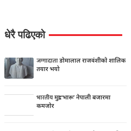
धेरै पढिएको
जग्गादाता
डोमालाल राजवंशीको शालिक
तयार भयो
भारतीय
मुद्रा ‘भारू’ नेपाली बजारमा
कमजाेर