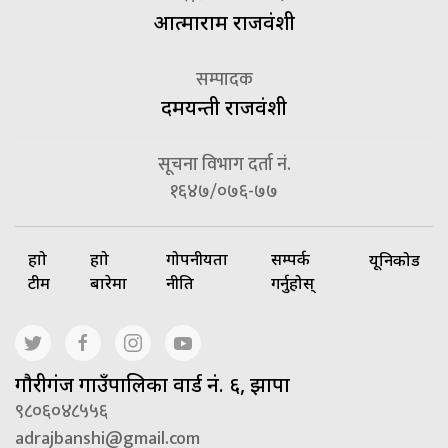
आत्माराम राजवंशी
सम्पादक
दमयन्ती राजवंशी
सूचना विभाग दर्ता नं.
१६४७/०७६-७७
हाम्रो
हाम्रो
गोपनीयता
सम्पर्क
यूनिकोड
टीम
बारेमा
नीति
गर्नुहोस्
गाैरीगंज गाउँपालिका वार्ड नं. ६, झापा
९८०६०४८५५६
adrajbanshi@gmail.com