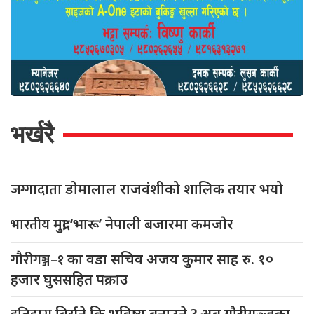
भर्खरै
जग्गादाता
डोमालाल राजवंशीको शालिक तयार भयो
भारतीय
मुद्रा ‘भारू’ नेपाली बजारमा कमजाेर
गौरीगञ्ज–१
का वडा सचिव अजय कुमार साह रु. १०
हजार घुससहित पक्राउ
बिर्सने कि भविष्य बनाउने ? अब गौरीगञ्जका