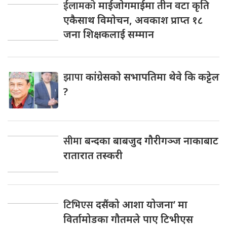
ईलामकाे
माईजाेगमाईमा तीन वटा कृति
एकैसाथ विमाेचन, अवकाश प्राप्त १८
जना शिक्षकलाई सम्मान
झापा
कांंग्रेसकाे सभापतिमा थेवे कि कट्टेल
?
सीमा
बन्दका बाबजुद गौरीगञ्ज नाकाबाट
रातारात तस्करी
टिभिएस
दसैंको आशा योजना’ मा
विर्तामोडका गौतमले पाए टिभीएस